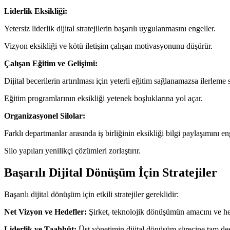
Liderlik Eksikliği:
Yetersiz liderlik dijital stratejilerin başarılı uygulanmasını engeller.
Vizyon eksikliği ve kötü iletişim çalışan motivasyonunu düşürür.
Çalışan Eğitim ve Gelişimi:
Dijital becerilerin artırılması için yeterli eğitim sağlanamazsa ilerleme s
Eğitim programlarının eksikliği yetenek boşluklarına yol açar.
Organizasyonel Silolar:
Farklı departmanlar arasında iş birliğinin eksikliği bilgi paylaşımını en
Silo yapıları yenilikçi çözümleri zorlaştırır.
Başarılı Dijital Dönüşüm İçin Stratejiler
Başarılı dijital dönüşüm için etkili stratejiler gereklidir:
Net Vizyon ve Hedefler:
Şirket, teknolojik dönüşümün amacını ve hede
Liderlik ve Taahhüt:
Üst yönetimin dijital dönüşüm sürecine tam des