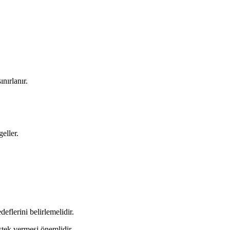
ınırlanır.
geller.
flerini belirlemelidir.
tek vermesi önemlidir.