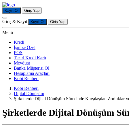
Kayıt Ol
Giriş Yap
Giriş & Kayıt
Kayıt Ol
Giriş Yap
Menü
Kredi
İşinize Özel
POS
Ticari Kredi Kartı
Mevduat
Banka Müşterisi Ol
Hesaplama Araçları
Kobi Rehberi
Kobi Rehberi
Dijital Dönüşüm
Şirketlerde Dijital Dönüşüm Sürecinde Karşılaşılan Zorluklar 
Şirketlerde Dijital Dönüşüm Sü