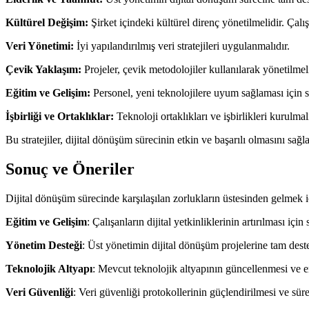
Kültürel Değişim:
Şirket içindeki kültürel direnç yönetilmelidir. Çalı
Veri Yönetimi:
İyi yapılandırılmış veri stratejileri uygulanmalıdır.
Çevik Yaklaşım:
Projeler, çevik metodolojiler kullanılarak yönetilmeli
Eğitim ve Gelişim:
Personel, yeni teknolojilere uyum sağlaması için sü
İşbirliği ve Ortaklıklar:
Teknoloji ortaklıkları ve işbirlikleri kurulmalı
Bu stratejiler, dijital dönüşüm sürecinin etkin ve başarılı olmasını sağl
Sonuç ve Öneriler
Dijital dönüşüm sürecinde karşılaşılan zorlukların üstesinden gelmek iç
Eğitim ve Gelişim
: Çalışanların dijital yetkinliklerinin artırılması iç
Yönetim Desteği
: Üst yönetimin dijital dönüşüm projelerine tam dest
Teknolojik Altyapı
: Mevcut teknolojik altyapının güncellenmesi ve en
Veri Güvenliği
: Veri güvenliği protokollerinin güçlendirilmesi ve sür