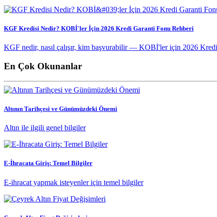
KGF Kredisi Nedir? KOBİ'ler İçin 2026 Kredi Garanti Fonu Rehberi
KGF nedir, nasıl çalışır, kim başvurabilir — KOBİ'ler için 2026 Kred
En Çok Okunanlar
Altının Tarihçesi ve Günümüzdeki Önemi
Altın ile ilgili genel bilgiler
E-İhracata Giriş: Temel Bilgiler
E-ihracat yapmak isteyenler için temel bilgiler