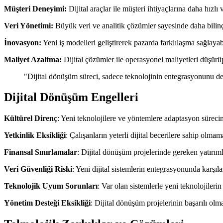
Müşteri Deneyimi:
Dijital araçlar ile müşteri ihtiyaçlarına daha hızlı
Veri Yönetimi:
Büyük veri ve analitik çözümler sayesinde daha bilinçli 
İnovasyon:
Yeni iş modelleri geliştirerek pazarda farklılaşma sağlayabi
Maliyet Azaltma:
Dijital çözümler ile operasyonel maliyetleri düşürüp
"Dijital dönüşüm süreci, sadece teknolojinin entegrasyonunu d
Dijital Dönüşüm Engelleri
Kültürel Direnç
: Yeni teknolojilere ve yöntemlere adaptasyon sürecin
Yetkinlik Eksikliği
: Çalışanların yeterli dijital becerilere sahip olmama
Finansal Sınırlamalar
: Dijital dönüşüm projelerinde gereken yatırımla
Veri Güvenliği Riski
: Yeni dijital sistemlerin entegrasyonunda karşılaş
Teknolojik Uyum Sorunları
: Var olan sistemlerle yeni teknolojileri
Yönetim Desteği Eksikliği
: Dijital dönüşüm projelerinin başarılı olm