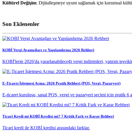
Kültürel Değişim
: Dijitalleşmeye uyum sağlamak için kurumsal kültür 
Son Eklenenler
KOBİ Vergi Avantajları ve Yapılandırma 2026 Rehberi
KOBİ'lerin 2026'da yararlanabileceği vergi indirimleri, yatırım teşvikle
E-Ticaret İşletmesi Açma: 2026 Pratik Rehberi (POS, Vergi, Pazaryeri)
E-ticaret kuruluşu, sanal POS, vergi ve pazaryeri seçimi için pratik 6 ay
Ticari Kredi mi KOBİ Kredisi mi? 7 Kritik Fark ve Karar Rehberi
Ticari kredi ile KOBİ kredisi arasındaki farklar.