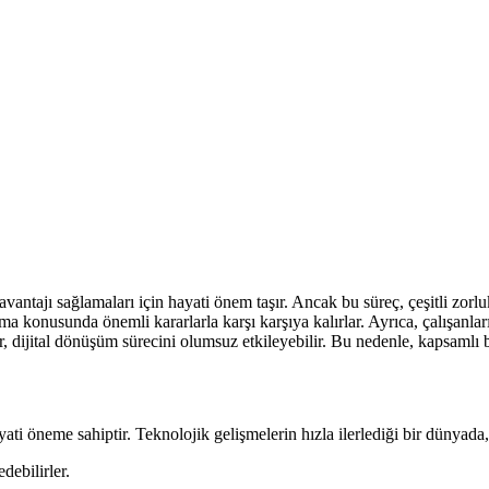
ntajı sağlamaları için hayati önem taşır. Ancak bu süreç, çeşitli zorlukla
yapma konusunda önemli kararlarla karşı karşıya kalırlar. Ayrıca, çalışanl
r, dijital dönüşüm sürecini olumsuz etkileyebilir. Bu nedenle, kapsamlı bi
yati öneme sahiptir. Teknolojik gelişmelerin hızla ilerlediği bir dünyada,
debilirler.