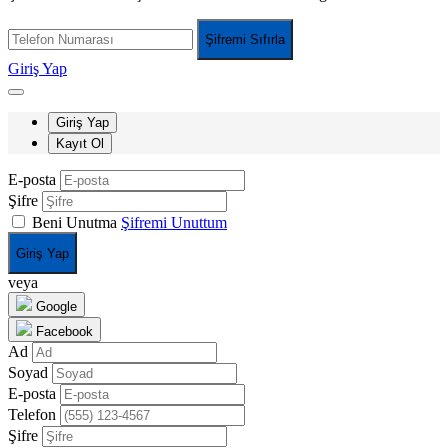
Şifremi Sıfırla
Giriş Yap
Giriş Yap
Kayıt Ol
E-posta
Şifre
Beni Unutma
Şifremi Unuttum
Giriş Yap
veya
Google
Facebook
Ad
Soyad
E-posta
Telefon
Şifre