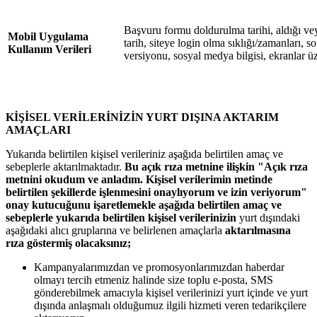
Başvuru formu doldurulma tarihi, aldığı vey
Mobil Uygulama
tarih, siteye login olma sıklığı/zamanları, son 
Kullanım Verileri
versiyonu, sosyal medya bilgisi, ekranlar üz
KİŞİSEL VERİLERİNİZİN YURT DIŞINA AKTARIM
AMAÇLARI
Yukarıda belirtilen kişisel verileriniz aşağıda belirtilen amaç ve
sebeplerle aktarılmaktadır.
Bu açık rıza metnine ilişkin "Açık rıza
metnini okudum ve anladım. Kişisel verilerimin metinde
belirtilen şekillerde işlenmesini onaylıyorum ve izin veriyorum"
onay kutucuğunu işaretlemekle aşağıda belirtilen amaç ve
sebeplerle yukarıda belirtilen kişisel verilerinizin
yurt dışındaki
aşağıdaki alıcı gruplarına ve belirlenen amaçlarla
aktarılmasına
rıza göstermiş olacaksınız;
Kampanyalarımızdan ve promosyonlarımızdan haberdar
olmayı tercih etmeniz halinde size toplu e-posta, SMS
gönderebilmek amacıyla kişisel verilerinizi yurt içinde ve yurt
dışında anlaşmalı olduğumuz ilgili hizmeti veren tedarikçilere