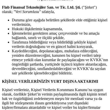
Flab Finansal Teknolojiler San. ve Tic. Ltd. Şti.
("Şirket")
olarak;
"Veri Sorumlusu"
sıfatıyla,
Duruma göre aşağıda belirtilen şekillerde elde ettiğimiz kişisel
verilerinizin,
Hukuki ilişkilerimiz kapsamında,
İşlenmelerini gerektiren amaç çerçevesinde ve bu amaçla
bağlantılı, sınırlı ve ölçülü şekilde,
Tarafımıza bildirdiğiniz veya bildirildiği şekliyle kişisel
verilerin doğruluğunu ve en güncel halini koruyarak,
Kaydedileceğini, depolanacağını, muhafaza edileceğini,
yeniden düzenleneceğini, kanunen bu kişisel verileri talep
etmeye yetkili olan kurumlar ile paylaşılacağını ve KVKK’nın
öngördüğü şartlarda, yurtiçinde üçüncü kişilere aktarılacağını,
devredileceğini, sınıflandırılabileceğini ve KVKK’da sayılan
sair şekillerde işlenebileceğini bildiririz.
KİŞİSEL VERİLERİNİZİN YURT DIŞINA AKTARIMI
Kişisel verileriniz, Kişisel Verilerin Korunması Kanunu’na uygun
olarak, özellikle Şirket’in verinin paylaşılmasında ilgili kişinin temel
hak ve özgürlüğünü zedelemeyen meşru bir menfaati varsa ya da
ilgili bir sözleşmenin ifasını gerektiriyorsa yurt dışındaki
kişilere/firmalara aktarılabilir ve kişisel veriler bu kişiler/firmalar