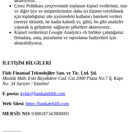
aktarıyoruz.
Çerez Politikası çerçevesinde toplanan kişisel verileriniz, size
ve diğer üye ve müşterilerimize daha iyi hizmet verebilmek
için topladığımız site içerisindeki kullanıcı hareketi verileri
(nereye tıklandı, ne kadar kalındı vs. gibi), bu gibi analizler
yaparak iş geliştirme sağlayan şirketlere aktarıyoruz.
Kişisel verilerinizi Google Analytics vb birlikte çalıştığımız
firmalara, satış, pazarlama ve raporlama faaliyetleri için
aktarabiliyoruz.
İLETİŞİM BİLGİLERİ
Flab Finansal Teknolojiler San. ve Tic. Ltd. Şti.
Maslak Mah. Eski Büyükdere Cad. Giz 2000 Plaza No:7 İç Kapı
No: 34 Sarıyer / İstanbul
E-posta:
kvkk@bankateklifi.com
Web Sitesi:
https://bankateklifi.com
MERSİS NO:
0388187343900001