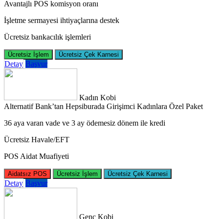
Avantajlı POS komisyon oranı
İşletme sermayesi ihtiyaçlarına destek
Ücretsiz bankacılık işlemleri
Ücretsiz İşlem
Ücretsiz Çek Karnesi
Detay
Başvur
Kadın Kobi
Alternatif Bank’tan Hepsiburada Girişimci Kadınlara Özel Paket
36 aya varan vade ve 3 ay ödemesiz dönem ile kredi
Ücretsiz Havale/EFT
POS Aidat Muafiyeti
Aidatsız POS
Ücretsiz İşlem
Ücretsiz Çek Karnesi
Detay
Başvur
Genç Kobi