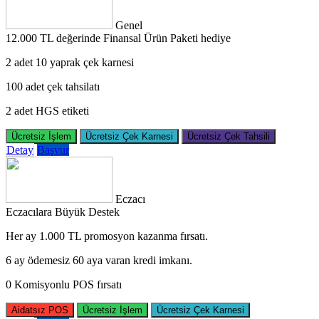
Genel
12.000 TL değerinde Finansal Ürün Paketi hediye
2 adet 10 yaprak çek karnesi
100 adet çek tahsilatı
2 adet HGS etiketi
Ücretsiz İşlem
Ücretsiz Çek Karnesi
Ücretsiz Çek Tahsili
Detay
Başvur
Eczacı
Eczacılara Büyük Destek
Her ay 1.000 TL promosyon kazanma fırsatı.
6 ay ödemesiz 60 aya varan kredi imkanı.
0 Komisyonlu POS fırsatı
Aidatsız POS
Ücretsiz İşlem
Ücretsiz Çek Karnesi