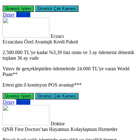
Ücretsiz İşlem
Ücretsiz Çek Karnesi
Detay
Başvur
Eczacı
Eczacılara Özel Avantajlı Kredi Paketi
2.500.000 TL'ye kadar %3,39 faiz oranı ve 3 ay ödemesiz dönemli
toplam 36 ay vade
Vinov ile gerçekleştirilen ödemelerde 24.000 TL'ye varan World
Puan**
Ertesi gün 0 komisyon POS avantajı***
Ücretsiz İşlem
Ücretsiz Çek Karnesi
Detay
Başvur
Doktor
QNB First Doctors’tan Hayatınızı Kolaylaştıran Hizmetler
Birçok bankacılık işleminde ayrıcalıklı ve öncelikli hizmet