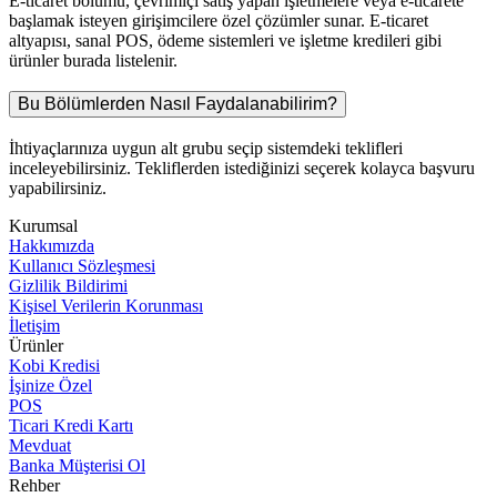
E-ticaret bölümü, çevrimiçi satış yapan işletmelere veya e-ticarete
başlamak isteyen girişimcilere özel çözümler sunar. E-ticaret
altyapısı, sanal POS, ödeme sistemleri ve işletme kredileri gibi
ürünler burada listelenir.
Bu Bölümlerden Nasıl Faydalanabilirim?
İhtiyaçlarınıza uygun alt grubu seçip sistemdeki teklifleri
inceleyebilirsiniz. Tekliflerden istediğinizi seçerek kolayca başvuru
yapabilirsiniz.
Kurumsal
Hakkımızda
Kullanıcı Sözleşmesi
Gizlilik Bildirimi
Kişisel Verilerin Korunması
İletişim
Ürünler
Kobi Kredisi
İşinize Özel
POS
Ticari Kredi Kartı
Mevduat
Banka Müşterisi Ol
Rehber