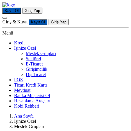
Kayıt Ol
Giriş Yap
Giriş & Kayıt
Kayıt Ol
Giriş Yap
Menü
Kredi
İşinize Özel
Meslek Grupları
Sektörel
E-Ticaret
Girişimcilik
Dış Ticaret
POS
Ticari Kredi Kartı
Mevduat
Banka Müşterisi Ol
Hesaplama Araçları
Kobi Rehberi
Ana Sayfa
İşinize Özel
Meslek Grupları