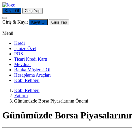
Kayıt Ol
Giriş Yap
Giriş & Kayıt
Kayıt Ol
Giriş Yap
Menü
Kredi
İşinize Özel
POS
Ticari Kredi Kartı
Mevduat
Banka Müşterisi Ol
Hesaplama Araçları
Kobi Rehberi
Kobi Rehberi
Yatırım
Günümüzde Borsa Piyasalarının Önemi
Günümüzde Borsa Piyasalarını