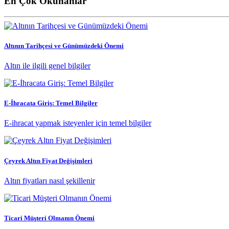
En Çok Okunanlar
Altının Tarihçesi ve Günümüzdeki Önemi
Altın ile ilgili genel bilgiler
E-İhracata Giriş: Temel Bilgiler
E-ihracat yapmak isteyenler için temel bilgiler
Çeyrek Altın Fiyat Değişimleri
Altın fiyatları nasıl şekillenir
Ticari Müşteri Olmanın Önemi