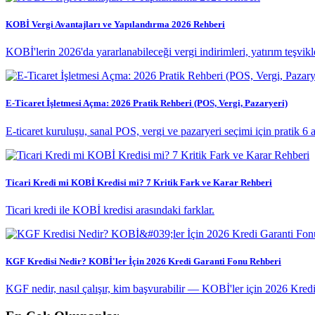
KOBİ Vergi Avantajları ve Yapılandırma 2026 Rehberi
KOBİ'lerin 2026'da yararlanabileceği vergi indirimleri, yatırım teşvikle
E-Ticaret İşletmesi Açma: 2026 Pratik Rehberi (POS, Vergi, Pazaryeri)
E-ticaret kuruluşu, sanal POS, vergi ve pazaryeri seçimi için pratik 6 ay
Ticari Kredi mi KOBİ Kredisi mi? 7 Kritik Fark ve Karar Rehberi
Ticari kredi ile KOBİ kredisi arasındaki farklar.
KGF Kredisi Nedir? KOBİ'ler İçin 2026 Kredi Garanti Fonu Rehberi
KGF nedir, nasıl çalışır, kim başvurabilir — KOBİ'ler için 2026 Kred