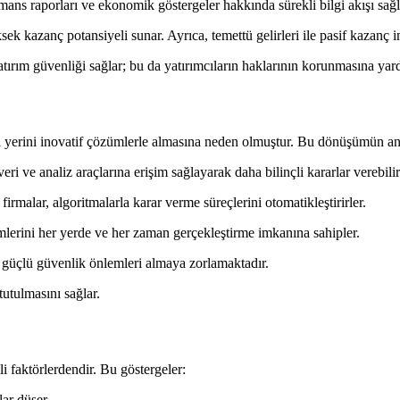
ormans raporları ve ekonomik göstergeler hakkında sürekli bilgi akışı sağl
sek kazanç potansiyeli sunar. Ayrıca, temettü gelirleri ile pasif kazanç i
yatırım güvenliği sağlar; bu da yatırımcıların haklarının korunmasına yar
n yerini inovatif çözümlerle almasına neden olmuştur. Bu dönüşümün ana
eri ve analiz araçlarına erişim sağlayarak daha bilinçli kararlar verebilir
irmalar, algoritmalarla karar verme süreçlerini otomatikleştirirler.
emlerini her yerde ve her zaman gerçekleştirme imkanına sahipler.
şı güçlü güvenlik önlemleri almaya zorlamaktadır.
tutulmasını sağlar.
 faktörlerdendir. Bu göstergeler:
lar düşer.