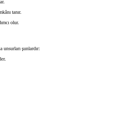
ar.
mkânı tanır.
dımcı olur.
 unsurları şunlardır:
ler.