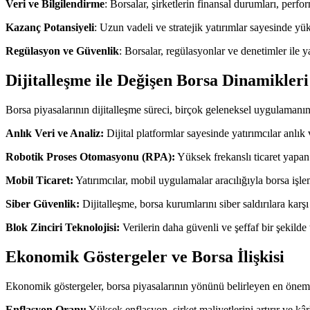
Veri ve Bilgilendirme
: Borsalar, şirketlerin finansal durumları, perf
Kazanç Potansiyeli
: Uzun vadeli ve stratejik yatırımlar sayesinde yük
Regülasyon ve Güvenlik
: Borsalar, regülasyonlar ve denetimler ile 
Dijitalleşme ile Değişen Borsa Dinamikleri
Borsa piyasalarının dijitalleşme süreci, birçok geleneksel uygulamanı
Anlık Veri ve Analiz:
Dijital platformlar sayesinde yatırımcılar anlık v
Robotik Proses Otomasyonu (RPA):
Yüksek frekanslı ticaret yapan f
Mobil Ticaret:
Yatırımcılar, mobil uygulamalar aracılığıyla borsa işl
Siber Güvenlik:
Dijitalleşme, borsa kurumlarını siber saldırılara kar
Blok Zinciri Teknolojisi:
Verilerin daha güvenli ve şeffaf bir şekilde 
Ekonomik Göstergeler ve Borsa İlişkisi
Ekonomik göstergeler, borsa piyasalarının yönünü belirleyen en önemli
Enflasyon Oranı:
Yüksek enflasyon, şirket maliyetlerini artırır ve kâr