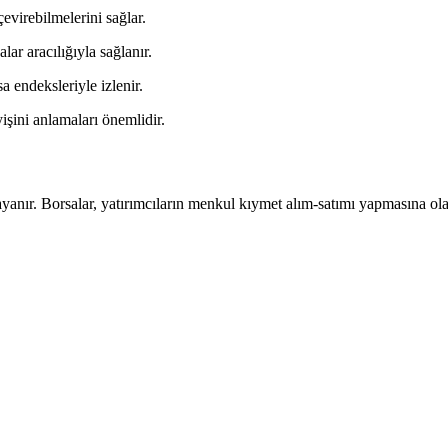
çevirebilmelerini sağlar.
lar aracılığıyla sağlanır.
a endeksleriyle izlenir.
eyişini anlamaları önemlidir.
dayanır. Borsalar, yatırımcıların menkul kıymet alım-satımı yapmasına o