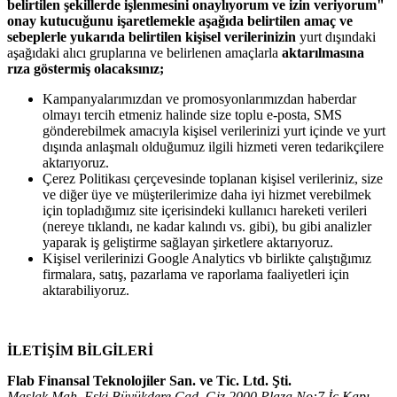
belirtilen şekillerde işlenmesini onaylıyorum ve izin veriyorum"
onay kutucuğunu işaretlemekle aşağıda belirtilen amaç ve
sebeplerle yukarıda belirtilen kişisel verilerinizin
yurt dışındaki
aşağıdaki alıcı gruplarına ve belirlenen amaçlarla
aktarılmasına
rıza göstermiş olacaksınız;
Kampanyalarımızdan ve promosyonlarımızdan haberdar
olmayı tercih etmeniz halinde size toplu e-posta, SMS
gönderebilmek amacıyla kişisel verilerinizi yurt içinde ve yurt
dışında anlaşmalı olduğumuz ilgili hizmeti veren tedarikçilere
aktarıyoruz.
Çerez Politikası çerçevesinde toplanan kişisel verileriniz, size
ve diğer üye ve müşterilerimize daha iyi hizmet verebilmek
için topladığımız site içerisindeki kullanıcı hareketi verileri
(nereye tıklandı, ne kadar kalındı vs. gibi), bu gibi analizler
yaparak iş geliştirme sağlayan şirketlere aktarıyoruz.
Kişisel verilerinizi Google Analytics vb birlikte çalıştığımız
firmalara, satış, pazarlama ve raporlama faaliyetleri için
aktarabiliyoruz.
İLETİŞİM BİLGİLERİ
Flab Finansal Teknolojiler San. ve Tic. Ltd. Şti.
Maslak Mah. Eski Büyükdere Cad. Giz 2000 Plaza No:7 İç Kapı