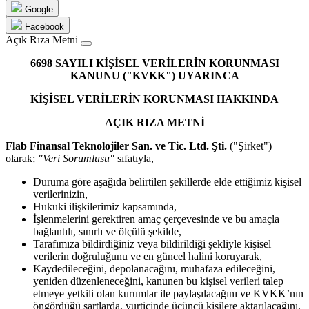
Google
Facebook
Açık Rıza Metni
6698 SAYILI KİŞİSEL VERİLERİN KORUNMASI
KANUNU ("KVKK") UYARINCA
KİŞİSEL VERİLERİN KORUNMASI HAKKINDA
AÇIK RIZA METNİ
Flab Finansal Teknolojiler San. ve Tic. Ltd. Şti.
("Şirket")
olarak;
"Veri Sorumlusu"
sıfatıyla,
Duruma göre aşağıda belirtilen şekillerde elde ettiğimiz kişisel
verilerinizin,
Hukuki ilişkilerimiz kapsamında,
İşlenmelerini gerektiren amaç çerçevesinde ve bu amaçla
bağlantılı, sınırlı ve ölçülü şekilde,
Tarafımıza bildirdiğiniz veya bildirildiği şekliyle kişisel
verilerin doğruluğunu ve en güncel halini koruyarak,
Kaydedileceğini, depolanacağını, muhafaza edileceğini,
yeniden düzenleneceğini, kanunen bu kişisel verileri talep
etmeye yetkili olan kurumlar ile paylaşılacağını ve KVKK’nın
öngördüğü şartlarda, yurtiçinde üçüncü kişilere aktarılacağını,