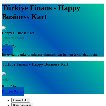
Türkiye Finans - Happy
Business Kart
Happy Business Kart
Türkiye Finans
Aidat
0 TL / Ay
Başvur
En uygun banka oranlarına ulaşmak için hemen teklif alabilirsin.
Türkiye Finans - Happy Business Kart
Aidat
0 TL / Ay
Hemen Başvur
Genel Bilgi
Kampanyalar