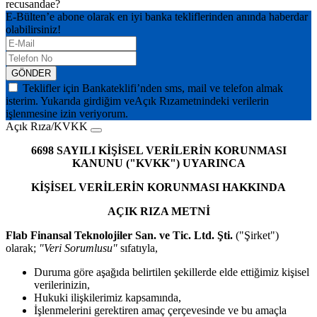
recusandae?
E-Bülten’e abone olarak en iyi banka tekliflerinden anında haberdar
olabilirsiniz!
GÖNDER
Teklifler için Bankateklifi’nden sms, mail ve telefon almak
isterim. Yukarıda girdiğim ve
Açık Rıza
metnindeki verilerin
işlenmesine izin veriyorum.
Açık Rıza/KVKK
6698 SAYILI KİŞİSEL VERİLERİN KORUNMASI
KANUNU ("KVKK") UYARINCA
KİŞİSEL VERİLERİN KORUNMASI HAKKINDA
AÇIK RIZA METNİ
Flab Finansal Teknolojiler San. ve Tic. Ltd. Şti.
("Şirket")
olarak;
"Veri Sorumlusu"
sıfatıyla,
Duruma göre aşağıda belirtilen şekillerde elde ettiğimiz kişisel
verilerinizin,
Hukuki ilişkilerimiz kapsamında,
İşlenmelerini gerektiren amaç çerçevesinde ve bu amaçla