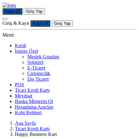
Kayıt Ol
Giriş Yap
Giriş & Kayıt
Kayıt Ol
Giriş Yap
Menü
Kredi
İşinize Özel
Meslek Grupları
Sektörel
E-Ticaret
Girişimcilik
Dış Ticaret
POS
Ticari Kredi Kartı
Mevduat
Banka Müşterisi Ol
Hesaplama Araçları
Kobi Rehberi
Ana Sayfa
Ticari Kredi Kartı
Happy Business Kart