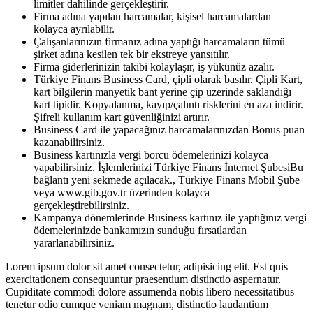
limitler dahilinde gerçekleştirir.
Firma adına yapılan harcamalar, kişisel harcamalardan
kolayca ayrılabilir.
Çalışanlarınızın firmanız adına yaptığı harcamaların tümü
şirket adına kesilen tek bir ekstreye yansıtılır.
Firma giderlerinizin takibi kolaylaşır, iş yükünüz azalır.
Türkiye Finans Business Card, çipli olarak basılır. Çipli Kart,
kart bilgilerin manyetik bant yerine çip üzerinde saklandığı
kart tipidir. Kopyalanma, kayıp/çalıntı risklerini en aza indirir.
Şifreli kullanım kart güvenliğinizi artırır.
Business Card ile yapacağınız harcamalarınızdan Bonus puan
kazanabilirsiniz.
Business kartınızla vergi borcu ödemelerinizi kolayca
yapabilirsiniz. İşlemlerinizi Türkiye Finans İnternet ŞubesiBu
bağlantı yeni sekmede açılacak.​, Türkiye Finans Mobil Şube
veya www.gib.gov.tr üzerinden kolayca
gerçekleştirebilirsiniz.
Kampanya dönemlerinde Business kartınız ile yaptığınız vergi
ödemelerinizde bankamızın sunduğu fırsatlardan
yararlanabilirsiniz.​​
Lorem ipsum dolor sit amet consectetur, adipisicing elit. Est quis
exercitationem consequuntur praesentium distinctio aspernatur.
Cupiditate commodi dolore assumenda nobis libero necessitatibus
tenetur odio cumque veniam magnam, distinctio laudantium