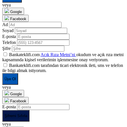
veya
Google
Facebook
Ad
Soyad
E-posta
Telefon
Şifre
Bankateklifi.com
Açık Rıza Metni’ni
okudum ve açık rıza metni
kapsamında kişisel verilerimin işlenmesine onay veriyorum.
Bankateklifi.com tarafından ticari elektronik ileti, sms ve telefon
ile bilgi almak istiyorum.
Üye Ol
veya
Google
Facebook
E-posta
Şifremi Sıfırla
veya