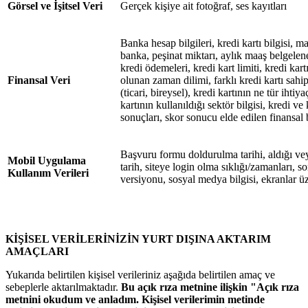
Görsel ve İşitsel Veri
Gerçek kişiye ait fotoğraf, ses kayıtları
Banka hesap bilgileri, kredi kartı bilgisi, m
banka, peşinat miktarı, aylık maaş belgeleneb
kredi ödemeleri, kredi kart limiti, kredi kar
Finansal Veri
olunan zaman dilimi, farklı kredi kartı sahip
(ticari, bireysel), kredi kartının ne tür ihtiya
kartının kullanıldığı sektör bilgisi, kredi v
sonuçları, skor sonucu elde edilen finansal b
Başvuru formu doldurulma tarihi, aldığı vey
Mobil Uygulama
tarih, siteye login olma sıklığı/zamanları, son 
Kullanım Verileri
versiyonu, sosyal medya bilgisi, ekranlar üz
KİŞİSEL VERİLERİNİZİN YURT DIŞINA AKTARIM
AMAÇLARI
Yukarıda belirtilen kişisel verileriniz aşağıda belirtilen amaç ve
sebeplerle aktarılmaktadır.
Bu açık rıza metnine ilişkin "Açık rıza
metnini okudum ve anladım. Kişisel verilerimin metinde