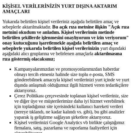
KİŞİSEL VERİLERİNİZİN YURT DIŞINA AKTARIM
AMAÇLARI
Yukarıda belirtilen kişisel verileriniz aşağıda belirtilen amaç ve
sebeplerle aktarılmaktadır.
Bu açık rıza metnine ilişkin "Açık rıza
metnini okudum ve anladım. Kişisel verilerimin metinde
belirtilen şekillerde işlenmesini onaylıyorum ve izin veriyorum"
onay kutucuğunu işaretlemekle aşağıda belirtilen amaç ve
sebeplerle yukarıda belirtilen kişisel verilerinizin
yurt dışındaki
aşağıdaki alıcı gruplarına ve belirlenen amaçlarla
aktarılmasına
rıza göstermiş olacaksınız;
Kampanyalarımızdan ve promosyonlarımızdan haberdar
olmayı tercih etmeniz halinde size toplu e-posta, SMS
gönderebilmek amacıyla kişisel verilerinizi yurt içinde ve yurt
dışında anlaşmalı olduğumuz ilgili hizmeti veren tedarikçilere
aktarıyoruz.
Çerez Politikası çerçevesinde toplanan kişisel verileriniz, size
ve diğer üye ve müşterilerimize daha iyi hizmet verebilmek
için topladığımız site içerisindeki kullanıcı hareketi verileri
(nereye tıklandı, ne kadar kalındı vs. gibi), bu gibi analizler
yaparak iş geliştirme sağlayan şirketlere aktarıyoruz.
Kişisel verilerinizi Google Analytics vb birlikte çalıştığımız
firmalara, satış, pazarlama ve raporlama faaliyetleri için