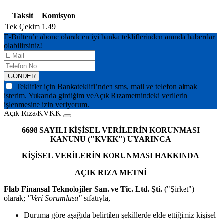
Taksit
Komisyon
Tek Çekim
1.49
E-Bülten’e abone olarak en iyi banka tekliflerinden anında haberdar
olabilirsiniz!
GÖNDER
Teklifler için Bankateklifi’nden sms, mail ve telefon almak
isterim. Yukarıda girdiğim ve
Açık Rıza
metnindeki verilerin
işlenmesine izin veriyorum.
Açık Rıza/KVKK
6698 SAYILI KİŞİSEL VERİLERİN KORUNMASI
KANUNU ("KVKK") UYARINCA
KİŞİSEL VERİLERİN KORUNMASI HAKKINDA
AÇIK RIZA METNİ
Flab Finansal Teknolojiler San. ve Tic. Ltd. Şti.
("Şirket")
olarak;
"Veri Sorumlusu"
sıfatıyla,
Duruma göre aşağıda belirtilen şekillerde elde ettiğimiz kişisel