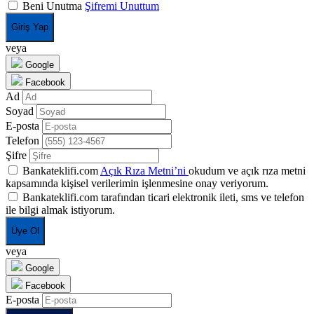
Beni Unutma
Şifremi Unuttum
Giriş Yap
veya
Google
Facebook
Ad
Soyad
E-posta
Telefon
Şifre
Bankateklifi.com
Açık Rıza Metni’ni
okudum ve açık rıza metni
kapsamında kişisel verilerimin işlenmesine onay veriyorum.
Bankateklifi.com tarafından ticari elektronik ileti, sms ve telefon
ile bilgi almak istiyorum.
Üye Ol
veya
Google
Facebook
E-posta