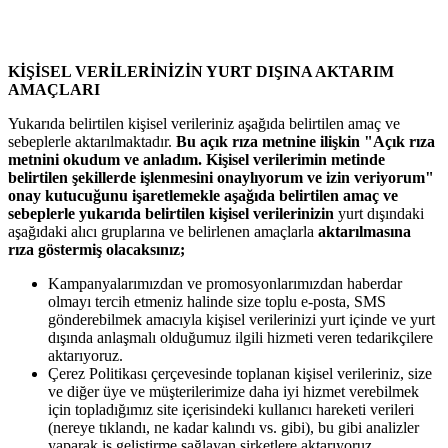
KİŞİSEL VERİLERİNİZİN YURT DIŞINA AKTARIM
AMAÇLARI
Yukarıda belirtilen kişisel verileriniz aşağıda belirtilen amaç ve
sebeplerle aktarılmaktadır.
Bu açık rıza metnine ilişkin "Açık rıza
metnini okudum ve anladım. Kişisel verilerimin metinde
belirtilen şekillerde işlenmesini onaylıyorum ve izin veriyorum"
onay kutucuğunu işaretlemekle aşağıda belirtilen amaç ve
sebeplerle yukarıda belirtilen kişisel verilerinizin
yurt dışındaki
aşağıdaki alıcı gruplarına ve belirlenen amaçlarla
aktarılmasına
rıza göstermiş olacaksınız;
Kampanyalarımızdan ve promosyonlarımızdan haberdar
olmayı tercih etmeniz halinde size toplu e-posta, SMS
gönderebilmek amacıyla kişisel verilerinizi yurt içinde ve yurt
dışında anlaşmalı olduğumuz ilgili hizmeti veren tedarikçilere
aktarıyoruz.
Çerez Politikası çerçevesinde toplanan kişisel verileriniz, size
ve diğer üye ve müşterilerimize daha iyi hizmet verebilmek
için topladığımız site içerisindeki kullanıcı hareketi verileri
(nereye tıklandı, ne kadar kalındı vs. gibi), bu gibi analizler
yaparak iş geliştirme sağlayan şirketlere aktarıyoruz.