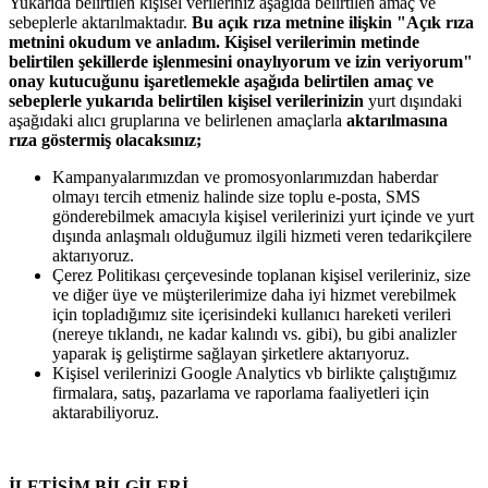
Yukarıda belirtilen kişisel verileriniz aşağıda belirtilen amaç ve
sebeplerle aktarılmaktadır.
Bu açık rıza metnine ilişkin "Açık rıza
metnini okudum ve anladım. Kişisel verilerimin metinde
belirtilen şekillerde işlenmesini onaylıyorum ve izin veriyorum"
onay kutucuğunu işaretlemekle aşağıda belirtilen amaç ve
sebeplerle yukarıda belirtilen kişisel verilerinizin
yurt dışındaki
aşağıdaki alıcı gruplarına ve belirlenen amaçlarla
aktarılmasına
rıza göstermiş olacaksınız;
Kampanyalarımızdan ve promosyonlarımızdan haberdar
olmayı tercih etmeniz halinde size toplu e-posta, SMS
gönderebilmek amacıyla kişisel verilerinizi yurt içinde ve yurt
dışında anlaşmalı olduğumuz ilgili hizmeti veren tedarikçilere
aktarıyoruz.
Çerez Politikası çerçevesinde toplanan kişisel verileriniz, size
ve diğer üye ve müşterilerimize daha iyi hizmet verebilmek
için topladığımız site içerisindeki kullanıcı hareketi verileri
(nereye tıklandı, ne kadar kalındı vs. gibi), bu gibi analizler
yaparak iş geliştirme sağlayan şirketlere aktarıyoruz.
Kişisel verilerinizi Google Analytics vb birlikte çalıştığımız
firmalara, satış, pazarlama ve raporlama faaliyetleri için
aktarabiliyoruz.
İLETİŞİM BİLGİLERİ