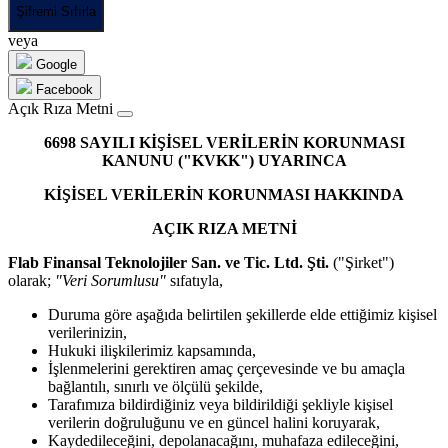
Şifremi Sıfırla
veya
Google
Facebook
Açık Rıza Metni
6698 SAYILI KİŞİSEL VERİLERİN KORUNMASI
KANUNU ("KVKK") UYARINCA
KİŞİSEL VERİLERİN KORUNMASI HAKKINDA
AÇIK RIZA METNİ
Flab Finansal Teknolojiler San. ve Tic. Ltd. Şti.
("Şirket")
olarak;
"Veri Sorumlusu"
sıfatıyla,
Duruma göre aşağıda belirtilen şekillerde elde ettiğimiz kişisel
verilerinizin,
Hukuki ilişkilerimiz kapsamında,
İşlenmelerini gerektiren amaç çerçevesinde ve bu amaçla
bağlantılı, sınırlı ve ölçülü şekilde,
Tarafımıza bildirdiğiniz veya bildirildiği şekliyle kişisel
verilerin doğruluğunu ve en güncel halini koruyarak,
Kaydedileceğini, depolanacağını, muhafaza edileceğini,