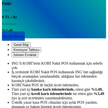
Fiziki
Aidat
0 TL / Ay
Komisyon
%1.49
Hemen Başvur
Genel Bilgi
Komisyon Tablosu
İstenen Evraklar
ING’li KOBİ’lerin KOBİ Nakit POS kullanmak için sebebi
çok.
İş yerinizde KOBİ Nakit POS kullanarak ING’nin sağladığı
birçok avantajdan yararlanabilir, aldığınız her ödemeden
kazançlı çıkabilirsiniz.
KOBİ Nakit POS ile hiçbir ücret ödemeden,
Tüm yurt içi
banka kartı ödemelerinde,
ertesi gün
%1,49,
Tüm yurt içi
kredi kartı ödemelerinde
ise ertesi gün
%3,49
üye iş yeri ücretinden yararlanabilirsiniz.
Üstelik yazar kasa POS cihazları için aylık POS yazılım,
donanım ve bakım hizmeti ücreti ödemezsiniz.