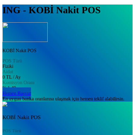
ING - KOBİ Nakit POS
KOBİ Nakit POS
POS Türü
Fiziki
Aidat
0 TL / Ay
Komisyon Oranı
% 1.49
Hemen Başvur
En uygun banka oranlarına ulaşmak için hemen teklif alabilirsin.
KOBİ Nakit POS
POS Türü