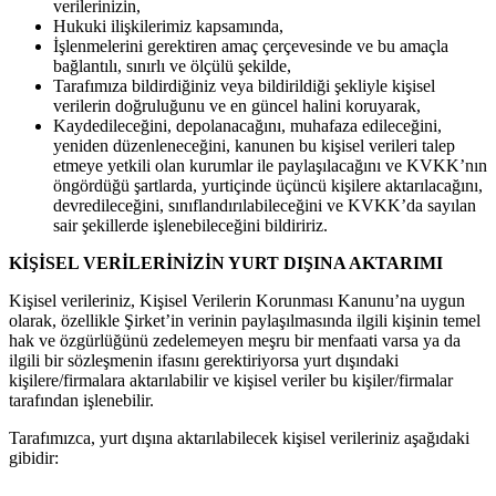
verilerinizin,
Hukuki ilişkilerimiz kapsamında,
İşlenmelerini gerektiren amaç çerçevesinde ve bu amaçla
bağlantılı, sınırlı ve ölçülü şekilde,
Tarafımıza bildirdiğiniz veya bildirildiği şekliyle kişisel
verilerin doğruluğunu ve en güncel halini koruyarak,
Kaydedileceğini, depolanacağını, muhafaza edileceğini,
yeniden düzenleneceğini, kanunen bu kişisel verileri talep
etmeye yetkili olan kurumlar ile paylaşılacağını ve KVKK’nın
öngördüğü şartlarda, yurtiçinde üçüncü kişilere aktarılacağını,
devredileceğini, sınıflandırılabileceğini ve KVKK’da sayılan
sair şekillerde işlenebileceğini bildiririz.
KİŞİSEL VERİLERİNİZİN YURT DIŞINA AKTARIMI
Kişisel verileriniz, Kişisel Verilerin Korunması Kanunu’na uygun
olarak, özellikle Şirket’in verinin paylaşılmasında ilgili kişinin temel
hak ve özgürlüğünü zedelemeyen meşru bir menfaati varsa ya da
ilgili bir sözleşmenin ifasını gerektiriyorsa yurt dışındaki
kişilere/firmalara aktarılabilir ve kişisel veriler bu kişiler/firmalar
tarafından işlenebilir.
Tarafımızca, yurt dışına aktarılabilecek kişisel verileriniz aşağıdaki
gibidir: