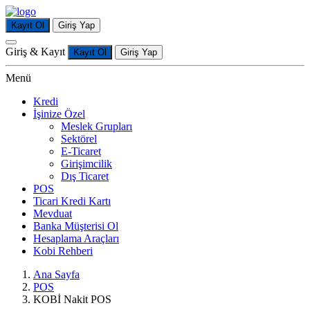
Kayıt Ol
Giriş Yap
Giriş & Kayıt
Kayıt Ol
Giriş Yap
Menü
Kredi
İşinize Özel
Meslek Grupları
Sektörel
E-Ticaret
Girişimcilik
Dış Ticaret
POS
Ticari Kredi Kartı
Mevduat
Banka Müşterisi Ol
Hesaplama Araçları
Kobi Rehberi
Ana Sayfa
POS
KOBİ Nakit POS