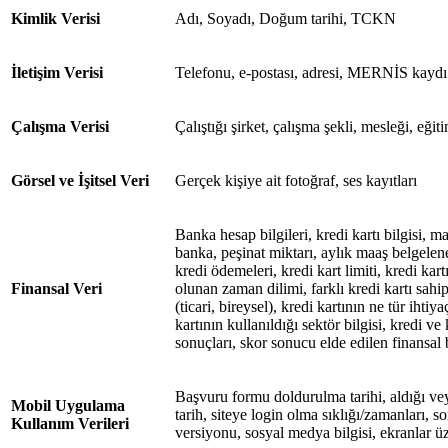
Kimlik Verisi
Adı, Soyadı, Doğum tarihi, TCKN
İletişim Verisi
Telefonu, e-postası, adresi, MERNİS kaydı
Çalışma Verisi
Çalıştığı şirket, çalışma şekli, mesleği, eğ
Görsel ve İşitsel Veri
Gerçek kişiye ait fotoğraf, ses kayıtları
Banka hesap bilgileri, kredi kartı bilgisi, m
banka, peşinat miktarı, aylık maaş belgeleneb
kredi ödemeleri, kredi kart limiti, kredi kar
Finansal Veri
olunan zaman dilimi, farklı kredi kartı sahip
(ticari, bireysel), kredi kartının ne tür ihtiya
kartının kullanıldığı sektör bilgisi, kredi v
sonuçları, skor sonucu elde edilen finansal b
Başvuru formu doldurulma tarihi, aldığı vey
Mobil Uygulama
tarih, siteye login olma sıklığı/zamanları, son 
Kullanım Verileri
versiyonu, sosyal medya bilgisi, ekranlar üz