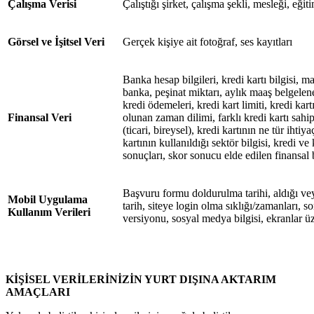
Çalışma Verisi
Çalıştığı şirket, çalışma şekli, mesleği, eğ
Görsel ve İşitsel Veri
Gerçek kişiye ait fotoğraf, ses kayıtları
Banka hesap bilgileri, kredi kartı bilgisi, m
banka, peşinat miktarı, aylık maaş belgeleneb
kredi ödemeleri, kredi kart limiti, kredi kar
Finansal Veri
olunan zaman dilimi, farklı kredi kartı sahip
(ticari, bireysel), kredi kartının ne tür ihtiya
kartının kullanıldığı sektör bilgisi, kredi v
sonuçları, skor sonucu elde edilen finansal b
Başvuru formu doldurulma tarihi, aldığı vey
Mobil Uygulama
tarih, siteye login olma sıklığı/zamanları, son 
Kullanım Verileri
versiyonu, sosyal medya bilgisi, ekranlar üz
KİŞİSEL VERİLERİNİZİN YURT DIŞINA AKTARIM
AMAÇLARI