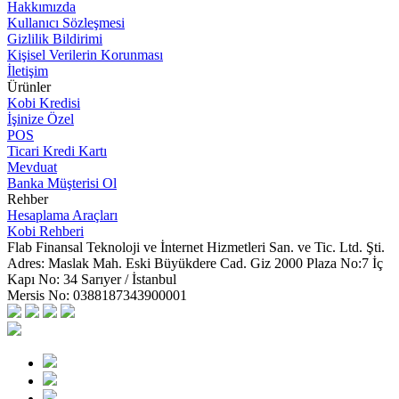
Hakkımızda
Kullanıcı Sözleşmesi
Gizlilik Bildirimi
Kişisel Verilerin Korunması
İletişim
Ürünler
Kobi Kredisi
İşinize Özel
POS
Ticari Kredi Kartı
Mevduat
Banka Müşterisi Ol
Rehber
Hesaplama Araçları
Kobi Rehberi
Flab Finansal Teknoloji ve İnternet Hizmetleri San. ve Tic. Ltd. Şti.
Adres:
Maslak Mah. Eski Büyükdere Cad. Giz 2000 Plaza No:7 İç
Kapı No: 34 Sarıyer / İstanbul
Mersis No:
0388187343900001