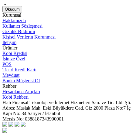
...
Okudum
Kurumsal
Hakkımızda
Kullanıcı Sözleşmesi
Gizlilik Bildirimi
Kişisel Verilerin Korunması
İletişim
Ürünler
Kobi Kredisi
İşinize Özel
POS
Ticari Kredi Kartı
Mevduat
Banka Müşterisi Ol
Rehber
Hesaplama Araçları
Kobi Rehberi
Flab Finansal Teknoloji ve İnternet Hizmetleri San. ve Tic. Ltd. Şti.
Adres:
Maslak Mah. Eski Büyükdere Cad. Giz 2000 Plaza No:7 İç
Kapı No: 34 Sarıyer / İstanbul
Mersis No:
0388187343900001