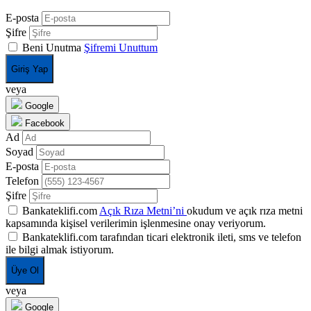
E-posta
Şifre
Beni Unutma
Şifremi Unuttum
Giriş Yap
veya
Google
Facebook
Ad
Soyad
E-posta
Telefon
Şifre
Bankateklifi.com
Açık Rıza Metni’ni
okudum ve açık rıza metni
kapsamında kişisel verilerimin işlenmesine onay veriyorum.
Bankateklifi.com tarafından ticari elektronik ileti, sms ve telefon
ile bilgi almak istiyorum.
Üye Ol
veya
Google