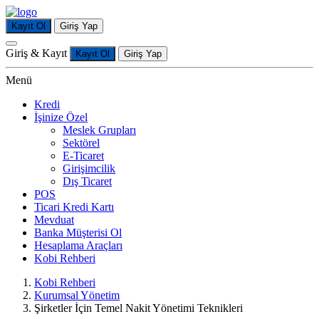
Kayıt Ol
Giriş Yap
Giriş & Kayıt
Kayıt Ol
Giriş Yap
Menü
Kredi
İşinize Özel
Meslek Grupları
Sektörel
E-Ticaret
Girişimcilik
Dış Ticaret
POS
Ticari Kredi Kartı
Mevduat
Banka Müşterisi Ol
Hesaplama Araçları
Kobi Rehberi
Kobi Rehberi
Kurumsal Yönetim
Şirketler İçin Temel Nakit Yönetimi Teknikleri