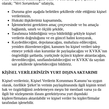
olarak;
"Veri Sorumlusu"
sıfatıyla,
Duruma göre aşağıda belirtilen şekillerde elde ettiğimiz kişisel
verilerinizin,
Hukuki ilişkilerimiz kapsamında,
İşlenmelerini gerektiren amaç çerçevesinde ve bu amaçla
bağlantılı, sınırlı ve ölçülü şekilde,
Tarafımıza bildirdiğiniz veya bildirildiği şekliyle kişisel
verilerin doğruluğunu ve en güncel halini koruyarak,
Kaydedileceğini, depolanacağını, muhafaza edileceğini,
yeniden düzenleneceğini, kanunen bu kişisel verileri talep
etmeye yetkili olan kurumlar ile paylaşılacağını ve KVKK’nın
öngördüğü şartlarda, yurtiçinde üçüncü kişilere aktarılacağını,
devredileceğini, sınıflandırılabileceğini ve KVKK’da sayılan
sair şekillerde işlenebileceğini bildiririz.
KİŞİSEL VERİLERİNİZİN YURT DIŞINA AKTARIMI
Kişisel verileriniz, Kişisel Verilerin Korunması Kanunu’na uygun
olarak, özellikle Şirket’in verinin paylaşılmasında ilgili kişinin temel
hak ve özgürlüğünü zedelemeyen meşru bir menfaati varsa ya da
ilgili bir sözleşmenin ifasını gerektiriyorsa yurt dışındaki
kişilere/firmalara aktarılabilir ve kişisel veriler bu kişiler/firmalar
tarafından işlenebilir.