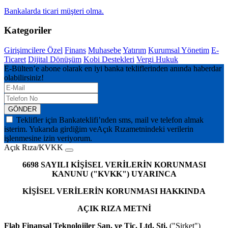
Bankalarda ticari müşteri olma.
Kategoriler
Girişimcilere Özel
Finans
Muhasebe
Yatırım
Kurumsal Yönetim
E-
Ticaret
Dijital Dönüşüm
Kobi Destekleri
Vergi Hukuk
E-Bülten’e abone olarak en iyi banka tekliflerinden anında haberdar
olabilirsiniz!
GÖNDER
Teklifler için Bankateklifi’nden sms, mail ve telefon almak
isterim. Yukarıda girdiğim ve
Açık Rıza
metnindeki verilerin
işlenmesine izin veriyorum.
Açık Rıza/KVKK
6698 SAYILI KİŞİSEL VERİLERİN KORUNMASI
KANUNU ("KVKK") UYARINCA
KİŞİSEL VERİLERİN KORUNMASI HAKKINDA
AÇIK RIZA METNİ
Flab Finansal Teknolojiler San. ve Tic. Ltd. Şti.
("Şirket")