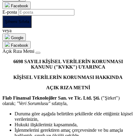
Facebook
E-posta
Şifremi Sıfırla
veya
Google
Facebook
Açık Rıza Metni
6698 SAYILI KİŞİSEL VERİLERİN KORUNMASI
KANUNU ("KVKK") UYARINCA
KİŞİSEL VERİLERİN KORUNMASI HAKKINDA
AÇIK RIZA METNİ
Flab Finansal Teknolojiler San. ve Tic. Ltd. Şti.
("Şirket")
olarak;
"Veri Sorumlusu"
sıfatıyla,
Duruma göre aşağıda belirtilen şekillerde elde ettiğimiz kişisel
verilerinizin,
Hukuki ilişkilerimiz kapsamında,
İşlenmelerini gerektiren amaç çerçevesinde ve bu amaçla
bağlantılı, sınırlı ve ölçülü şekilde,