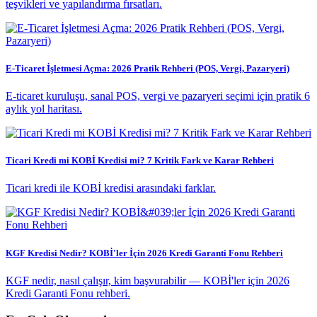
teşvikleri ve yapılandırma fırsatları.
E-Ticaret İşletmesi Açma: 2026 Pratik Rehberi (POS, Vergi, Pazaryeri)
E-ticaret kuruluşu, sanal POS, vergi ve pazaryeri seçimi için pratik 6
aylık yol haritası.
Ticari Kredi mi KOBİ Kredisi mi? 7 Kritik Fark ve Karar Rehberi
Ticari kredi ile KOBİ kredisi arasındaki farklar.
KGF Kredisi Nedir? KOBİ'ler İçin 2026 Kredi Garanti Fonu Rehberi
KGF nedir, nasıl çalışır, kim başvurabilir — KOBİ'ler için 2026
Kredi Garanti Fonu rehberi.