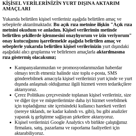
KİŞİSEL VERİLERİNİZİN YURT DIŞINA AKTARIM
AMAÇLARI
Yukarıda belirtilen kişisel verileriniz aşağıda belirtilen amaç ve
sebeplerle aktarılmaktadır.
Bu açık rıza metnine ilişkin "Açık rıza
metnini okudum ve anladım. Kişisel verilerimin metinde
belirtilen şekillerde işlenmesini onaylıyorum ve izin veriyorum"
onay kutucuğunu işaretlemekle aşağıda belirtilen amaç ve
sebeplerle yukarıda belirtilen kişisel verilerinizin
yurt dışındaki
aşağıdaki alıcı gruplarına ve belirlenen amaçlarla
aktarılmasına
rıza göstermiş olacaksınız;
Kampanyalarımızdan ve promosyonlarımızdan haberdar
olmayı tercih etmeniz halinde size toplu e-posta, SMS
gönderebilmek amacıyla kişisel verilerinizi yurt içinde ve yurt
dışında anlaşmalı olduğumuz ilgili hizmeti veren tedarikçilere
aktarıyoruz.
Çerez Politikası çerçevesinde toplanan kişisel verileriniz, size
ve diğer üye ve müşterilerimize daha iyi hizmet verebilmek
için topladığımız site içerisindeki kullanıcı hareketi verileri
(nereye tıklandı, ne kadar kalındı vs. gibi), bu gibi analizler
yaparak iş geliştirme sağlayan şirketlere aktarıyoruz.
Kişisel verilerinizi Google Analytics vb birlikte çalıştığımız
firmalara, satış, pazarlama ve raporlama faaliyetleri için
aktarabiliyoruz.