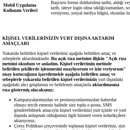
Başvuru formu doldurulma tarihi, aldığı vey
Mobil Uygulama
tarih, siteye login olma sıklığı/zamanları, son 
Kullanım Verileri
versiyonu, sosyal medya bilgisi, ekranlar üz
KİŞİSEL VERİLERİNİZİN YURT DIŞINA AKTARIM
AMAÇLARI
Yukarıda belirtilen kişisel verileriniz aşağıda belirtilen amaç ve
sebeplerle aktarılmaktadır.
Bu açık rıza metnine ilişkin "Açık rıza
metnini okudum ve anladım. Kişisel verilerimin metinde
belirtilen şekillerde işlenmesini onaylıyorum ve izin veriyorum"
onay kutucuğunu işaretlemekle aşağıda belirtilen amaç ve
sebeplerle yukarıda belirtilen kişisel verilerinizin
yurt dışındaki
aşağıdaki alıcı gruplarına ve belirlenen amaçlarla
aktarılmasına
rıza göstermiş olacaksınız;
Kampanyalarımızdan ve promosyonlarımızdan haberdar
olmayı tercih etmeniz halinde size toplu e-posta, SMS
gönderebilmek amacıyla kişisel verilerinizi yurt içinde ve yurt
dışında anlaşmalı olduğumuz ilgili hizmeti veren tedarikçilere
aktarıyoruz.
Çerez Politikası çerçevesinde toplanan kişisel verileriniz, size