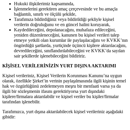
Hukuki ilişkilerimiz kapsamında,
İşlenmelerini gerektiren amaç çerçevesinde ve bu amaçla
bağlantılı, sınırlı ve ölçülü şekilde,
Tarafımıza bildirdiğiniz veya bildirildiği şekliyle kişisel
verilerin doğruluğunu ve en güncel halini koruyarak,
Kaydedileceğini, depolanacağını, muhafaza edileceğini,
yeniden düzenleneceğini, kanunen bu kişisel verileri talep
etmeye yetkili olan kurumlar ile paylaşılacağını ve KVKK’nın
öngördüğü şartlarda, yurtiçinde üçüncü kişilere aktarılacağını,
devredileceğini, sınıflandırılabileceğini ve KVKK’da sayılan
sair şekillerde işlenebileceğini bildiririz.
KİŞİSEL VERİLERİNİZİN YURT DIŞINA AKTARIMI
Kişisel verileriniz, Kişisel Verilerin Korunması Kanunu’na uygun
olarak, özellikle Şirket’in verinin paylaşılmasında ilgili kişinin temel
hak ve özgürlüğünü zedelemeyen meşru bir menfaati varsa ya da
ilgili bir sözleşmenin ifasını gerektiriyorsa yurt dışındaki
kişilere/firmalara aktarılabilir ve kişisel veriler bu kişiler/firmalar
tarafından işlenebilir.
Tarafımızca, yurt dışına aktarılabilecek kişisel verileriniz aşağıdaki
gibidir: