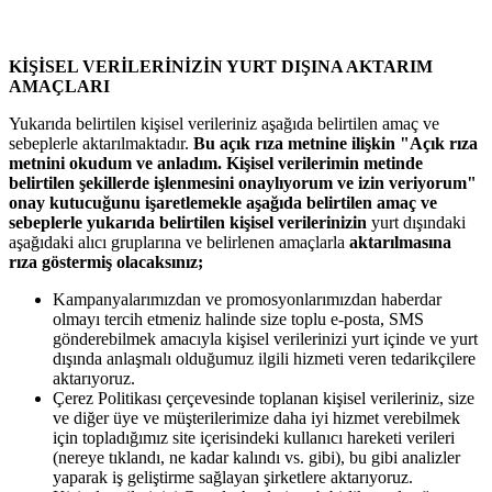
KİŞİSEL VERİLERİNİZİN YURT DIŞINA AKTARIM
AMAÇLARI
Yukarıda belirtilen kişisel verileriniz aşağıda belirtilen amaç ve
sebeplerle aktarılmaktadır.
Bu açık rıza metnine ilişkin "Açık rıza
metnini okudum ve anladım. Kişisel verilerimin metinde
belirtilen şekillerde işlenmesini onaylıyorum ve izin veriyorum"
onay kutucuğunu işaretlemekle aşağıda belirtilen amaç ve
sebeplerle yukarıda belirtilen kişisel verilerinizin
yurt dışındaki
aşağıdaki alıcı gruplarına ve belirlenen amaçlarla
aktarılmasına
rıza göstermiş olacaksınız;
Kampanyalarımızdan ve promosyonlarımızdan haberdar
olmayı tercih etmeniz halinde size toplu e-posta, SMS
gönderebilmek amacıyla kişisel verilerinizi yurt içinde ve yurt
dışında anlaşmalı olduğumuz ilgili hizmeti veren tedarikçilere
aktarıyoruz.
Çerez Politikası çerçevesinde toplanan kişisel verileriniz, size
ve diğer üye ve müşterilerimize daha iyi hizmet verebilmek
için topladığımız site içerisindeki kullanıcı hareketi verileri
(nereye tıklandı, ne kadar kalındı vs. gibi), bu gibi analizler
yaparak iş geliştirme sağlayan şirketlere aktarıyoruz.