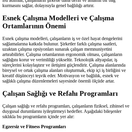
Bu adımlar, çalışanların şirketle daha derin ve anlamlı bir bağ
kurmasını sağlar, dolayısıyla genel bağlılığı artırır.
Esnek Çalışma Modelleri ve Çalışma
Ortamlarının Önemi
Esnek çalışma modelleri, çalışanların iş ve özel hayat dengelerini
sağlamalarına katkıda bulunur. Şirketler farklı çalışma saatleri,
uzaktan çalışma opsiyonları sunarak çalışan memnuniyetini
artırabilirler. Çalışma ortamlarının ergonomik olması, çalışanların
sağlığını korur ve verimliliği yükseltir. Teknolojik altyapılar, iş
süreçlerini kolaylaştırır ve iletişimi güçlendirir. Çalışma alanlarında
bireysel ve ortak çalışma alanları oluşturmak, ekip içi iş birliğini ve
kreatif düşünceyi teşvik eder. Motivasyon ve bağlılık, esnek ve
sağlıklı çalışma düzenlemeleri sayesinde önemli ölçüde artar.
Çalışan Sağlığı ve Refahı Programları
Çalışan sağlığı ve refahı programları, çalışanların fiziksel, zihinsel ve
duygusal durumlarını iyileştirmeyi hedefler. Aşağıdaki bileşenler
sıklıkla bu programların içinde yer alır:
Egzersiz ve Fitness Programları