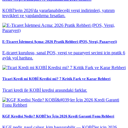
KOBİ'lerin 2026'da yararlanabileceği vergi indirimleri, yatırım
teşvikleri ve yapılandırma fırsatları.
E-Ticaret İşletmesi Açma: 2026 Pratik Rehberi (POS, Vergi, Pazaryeri)
E-ticaret kuruluşu, sanal POS, vergi ve pazaryeri seçimi için pratik 6
aylık yol haritası.
Ticari Kredi mi KOBİ Kredisi mi? 7 Kritik Fark ve Karar Rehberi
Ticari kredi ile KOBİ kredisi arasındaki farklar.
KGF Kredisi Nedir? KOBİ'ler İçin 2026 Kredi Garanti Fonu Rehberi
KGF nedir, nasıl çalışır, kim başvurabilir — KOBİ'ler için 2026