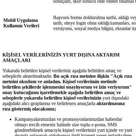
sonuçları, skor sonucu elde edilen finansal b
Başvuru formu doldurulma tarihi, aldığı vey
Mobil Uygulama
tarih, siteye login olma sıklığı/zamanları, son 
Kullanım Verileri
versiyonu, sosyal medya bilgisi, ekranlar üz
KİŞİSEL VERİLERİNİZİN YURT DIŞINA AKTARIM
AMAÇLARI
Yukarıda belirtilen kişisel verileriniz aşağıda belirtilen amaç ve
sebeplerle aktarılmaktadır.
Bu açık rıza metnine ilişkin "Açık rıza
metnini okudum ve anladım. Kişisel verilerimin metinde
belirtilen şekillerde işlenmesini onaylıyorum ve izin veriyorum"
onay kutucuğunu işaretlemekle aşağıda belirtilen amaç ve
sebeplerle yukarıda belirtilen kişisel verilerinizin
yurt dışındaki
aşağıdaki alıcı gruplarına ve belirlenen amaçlarla
aktarılmasına
rıza göstermiş olacaksınız;
Kampanyalarımızdan ve promosyonlarımızdan haberdar
olmayı tercih etmeniz halinde size toplu e-posta, SMS
gönderebilmek amacıyla kişisel verilerinizi yurt içinde ve yurt
dışında anlaşmalı olduğumuz ilgili hizmeti veren tedarikçilere