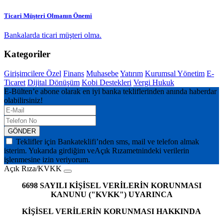
Ticari Müşteri Olmanın Önemi
Bankalarda ticari müşteri olma.
Kategoriler
Girişimcilere Özel
Finans
Muhasebe
Yatırım
Kurumsal Yönetim
E-
Ticaret
Dijital Dönüşüm
Kobi Destekleri
Vergi Hukuk
E-Bülten’e abone olarak en iyi banka tekliflerinden anında haberdar
olabilirsiniz!
GÖNDER
Teklifler için Bankateklifi’nden sms, mail ve telefon almak
isterim. Yukarıda girdiğim ve
Açık Rıza
metnindeki verilerin
işlenmesine izin veriyorum.
Açık Rıza/KVKK
6698 SAYILI KİŞİSEL VERİLERİN KORUNMASI
KANUNU ("KVKK") UYARINCA
KİŞİSEL VERİLERİN KORUNMASI HAKKINDA