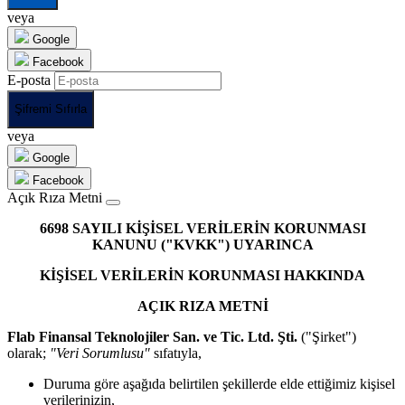
veya
Google
Facebook
E-posta
Şifremi Sıfırla
veya
Google
Facebook
Açık Rıza Metni
6698 SAYILI KİŞİSEL VERİLERİN KORUNMASI
KANUNU ("KVKK") UYARINCA
KİŞİSEL VERİLERİN KORUNMASI HAKKINDA
AÇIK RIZA METNİ
Flab Finansal Teknolojiler San. ve Tic. Ltd. Şti.
("Şirket")
olarak;
"Veri Sorumlusu"
sıfatıyla,
Duruma göre aşağıda belirtilen şekillerde elde ettiğimiz kişisel
verilerinizin,