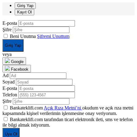
Giriş Yap
Kayıt Ol
E-posta
Şifre
Beni Unutma
Şifremi Unuttum
Giriş Yap
veya
Google
Facebook
Ad
Soyad
E-posta
Telefon
Şifre
Bankateklifi.com
Açık Rıza Metni’ni
okudum ve açık rıza metni
kapsamında kişisel verilerimin işlenmesine onay veriyorum.
Bankateklifi.com tarafından ticari elektronik ileti, sms ve telefon
ile bilgi almak istiyorum.
Üye Ol