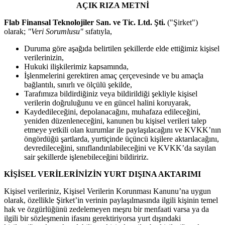
AÇIK RIZA METNİ
Flab Finansal Teknolojiler San. ve Tic. Ltd. Şti.
("Şirket")
olarak;
"Veri Sorumlusu"
sıfatıyla,
Duruma göre aşağıda belirtilen şekillerde elde ettiğimiz kişisel
verilerinizin,
Hukuki ilişkilerimiz kapsamında,
İşlenmelerini gerektiren amaç çerçevesinde ve bu amaçla
bağlantılı, sınırlı ve ölçülü şekilde,
Tarafımıza bildirdiğiniz veya bildirildiği şekliyle kişisel
verilerin doğruluğunu ve en güncel halini koruyarak,
Kaydedileceğini, depolanacağını, muhafaza edileceğini,
yeniden düzenleneceğini, kanunen bu kişisel verileri talep
etmeye yetkili olan kurumlar ile paylaşılacağını ve KVKK’nın
öngördüğü şartlarda, yurtiçinde üçüncü kişilere aktarılacağını,
devredileceğini, sınıflandırılabileceğini ve KVKK’da sayılan
sair şekillerde işlenebileceğini bildiririz.
KİŞİSEL VERİLERİNİZİN YURT DIŞINA AKTARIMI
Kişisel verileriniz, Kişisel Verilerin Korunması Kanunu’na uygun
olarak, özellikle Şirket’in verinin paylaşılmasında ilgili kişinin temel
hak ve özgürlüğünü zedelemeyen meşru bir menfaati varsa ya da
ilgili bir sözleşmenin ifasını gerektiriyorsa yurt dışındaki