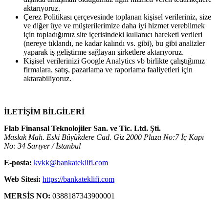
aktarıyoruz.
Çerez Politikası çerçevesinde toplanan kişisel verileriniz, size
ve diğer üye ve müşterilerimize daha iyi hizmet verebilmek
için topladığımız site içerisindeki kullanıcı hareketi verileri
(nereye tıklandı, ne kadar kalındı vs. gibi), bu gibi analizler
yaparak iş geliştirme sağlayan şirketlere aktarıyoruz.
Kişisel verilerinizi Google Analytics vb birlikte çalıştığımız
firmalara, satış, pazarlama ve raporlama faaliyetleri için
aktarabiliyoruz.
İLETİŞİM BİLGİLERİ
Flab Finansal Teknolojiler San. ve Tic. Ltd. Şti.
Maslak Mah. Eski Büyükdere Cad. Giz 2000 Plaza No:7 İç Kapı
No: 34 Sarıyer / İstanbul
E-posta:
kvkk@bankateklifi.com
Web Sitesi:
https://bankateklifi.com
MERSİS NO:
0388187343900001