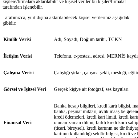
kişilere/firmalara aktarılabilir ve kişisel veriler bu kişiler/firmalar
tarafından işlenebilir.
Tarafımızca, yurt dışına aktarılabilecek kişisel verileriniz aşağıdaki
gibidir:
Kimlik Verisi
Adı, Soyadı, Doğum tarihi, TCKN
İletişim Verisi
Telefonu, e-postası, adresi, MERNİS kaydı
Çalışma Verisi
Çalıştığı şirket, çalışma şekli, mesleği, eğ
Görsel ve İşitsel Veri
Gerçek kişiye ait fotoğraf, ses kayıtları
Banka hesap bilgileri, kredi kartı bilgisi, m
banka, peşinat miktarı, aylık maaş belgeleneb
kredi ödemeleri, kredi kart limiti, kredi kar
Finansal Veri
olunan zaman dilimi, farklı kredi kartı sahip
(ticari, bireysel), kredi kartının ne tür ihtiya
kartının kullanıldığı sektör bilgisi, kredi v