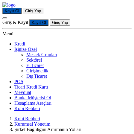
Kayıt Ol
Giriş Yap
Giriş & Kayıt
Kayıt Ol
Giriş Yap
Menü
Kredi
İşinize Özel
Meslek Grupları
Sektörel
E-Ticaret
Girişimcilik
Dış Ticaret
POS
Ticari Kredi Kartı
Mevduat
Banka Müşterisi Ol
Hesaplama Araçları
Kobi Rehberi
Kobi Rehberi
Kurumsal Yönetim
Şirket Bağlılığını Artırmanın Yolları