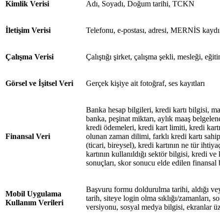
Kimlik Verisi
Adı, Soyadı, Doğum tarihi, TCKN
İletişim Verisi
Telefonu, e-postası, adresi, MERNİS kaydı
Çalışma Verisi
Çalıştığı şirket, çalışma şekli, mesleği, eğ
Görsel ve İşitsel Veri
Gerçek kişiye ait fotoğraf, ses kayıtları
Banka hesap bilgileri, kredi kartı bilgisi, m
banka, peşinat miktarı, aylık maaş belgeleneb
kredi ödemeleri, kredi kart limiti, kredi kar
Finansal Veri
olunan zaman dilimi, farklı kredi kartı sahip
(ticari, bireysel), kredi kartının ne tür ihtiya
kartının kullanıldığı sektör bilgisi, kredi v
sonuçları, skor sonucu elde edilen finansal b
Başvuru formu doldurulma tarihi, aldığı vey
Mobil Uygulama
tarih, siteye login olma sıklığı/zamanları, son 
Kullanım Verileri
versiyonu, sosyal medya bilgisi, ekranlar üz