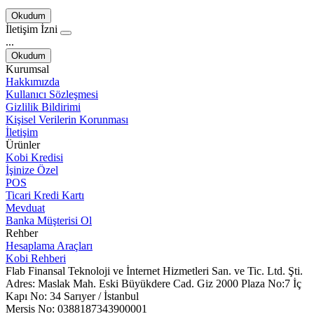
Okudum
İletişim İzni
...
Okudum
Kurumsal
Hakkımızda
Kullanıcı Sözleşmesi
Gizlilik Bildirimi
Kişisel Verilerin Korunması
İletişim
Ürünler
Kobi Kredisi
İşinize Özel
POS
Ticari Kredi Kartı
Mevduat
Banka Müşterisi Ol
Rehber
Hesaplama Araçları
Kobi Rehberi
Flab Finansal Teknoloji ve İnternet Hizmetleri San. ve Tic. Ltd. Şti.
Adres:
Maslak Mah. Eski Büyükdere Cad. Giz 2000 Plaza No:7 İç
Kapı No: 34 Sarıyer / İstanbul
Mersis No:
0388187343900001