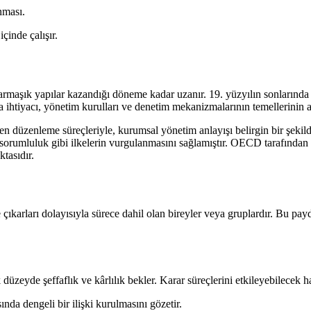
nması.
çinde çalışır.
karmaşık yapılar kazandığı döneme kadar uzanır. 19. yüzyılın sonlarında
 ihtiyacı, yönetim kurulları ve denetim mekanizmalarının temellerinin at
n düzenleme süreçleriyle, kurumsal yönetim anlayışı belirgin bir şekilde
ve sorumluluk gibi ilkelerin vurgulanmasını sağlamıştır. OECD tarafınd
tasıdır.
çıkarları dolayısıyla sürece dahil olan bireyler veya gruplardır. Bu payd
üzeyde şeffaflık ve kârlılık bekler. Karar süreçlerini etkileyebilecek ha
ında dengeli bir ilişki kurulmasını gözetir.