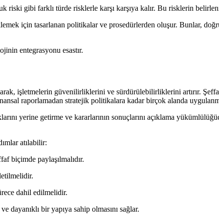
 riski gibi farklı türde risklerle karşı karşıya kalır. Bu risklerin belirl
emek için tasarlanan politikalar ve prosedürlerden oluşur. Bunlar, doğ
ojinin entegrasyonu esastır.
ak, işletmelerin güvenilirliklerini ve sürdürülebilirliklerini artırır. Şeff
inansal raporlamadan stratejik politikalara kadar birçok alanda uygulanm
luklarını yerine getirme ve kararlarının sonuçlarını açıklama yükümlülüğü
mlar atılabilir:
faf biçimde paylaşılmalıdır.
etilmelidir.
rece dahil edilmelidir.
ve dayanıklı bir yapıya sahip olmasını sağlar.