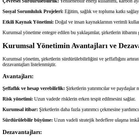
Çevresel Sürdürülebilirlik:
Yenilenebilir enerji kullanımı, karbon aya
Sosyal Sorumluluk Projeleri:
Eğitim, sağlık ve topluma katkı sağlaya
Etkili Kaynak Yönetimi:
Doğal ve insan kaynaklarının verimli kullan
Kurumsal yönetime entegre edilen bu yaklaşımlar, şirketlerin itibarın
Kurumsal Yönetimin Avantajları ve Dezava
Kurumsal yönetim, şirketlerin sürdürülebilirliğini ve şeffaflığını artır
dezavantajları listelenmiştir.
Avantajları:
Şeffaflık ve hesap verebilirlik:
Şirketlerin yatırımcılar ve paydaşlar n
Risk yönetimi:
Uzun vadede risklerin erken tespit edilmesini sağlar.
Kurumsal itibar:
Şirketlerin daha fazla yatırımcı çekmesine yardımcı 
Sürdürülebilir büyüme:
Uzun vadeli stratejik hedeflere ulaşma imkâ
Dezavantajları: