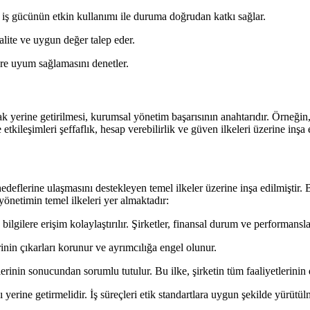
ve iş gücünün etkin kullanımı ile duruma doğrudan katkı sağlar.
alite ve uygun değer talep eder.
lere uyum sağlamasını denetler.
ak yerine getirilmesi, kurumsal yönetim başarısının anahtarıdır. Örneğin,
etkileşimleri şeffaflık, hesap verebilirlik ve güven ilkeleri üzerine inşa 
eflerine ulaşmasını destekleyen temel ilkeler üzerine inşa edilmiştir. Bu i
önetimin temel ilkeleri yer almaktadır:
lgilere erişim kolaylaştırılır. Şirketler, finansal durum ve performansla i
inin çıkarları korunur ve ayrımcılığa engel olunur.
erinin sonucundan sorumlu tutulur. Bu ilke, şirketin tüm faaliyetlerinin
yerine getirmelidir. İş süreçleri etik standartlara uygun şekilde yürütülm