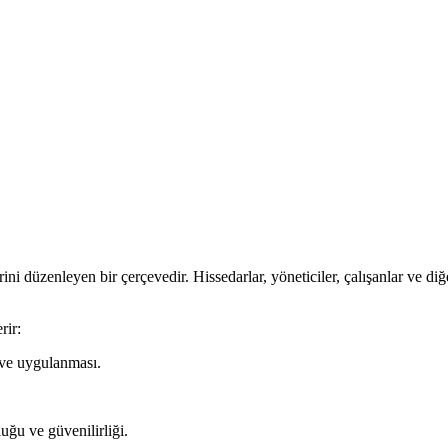
i düzenleyen bir çerçevedir. Hissedarlar, yöneticiler, çalışanlar ve diğe
rir:
i ve uygulanması.
uğu ve güvenilirliği.