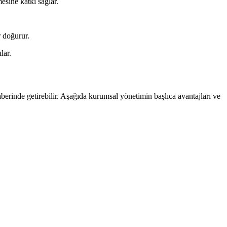
esine katkı sağlar.
r doğurur.
lar.
raberinde getirebilir. Aşağıda kurumsal yönetimin başlıca avantajları ve