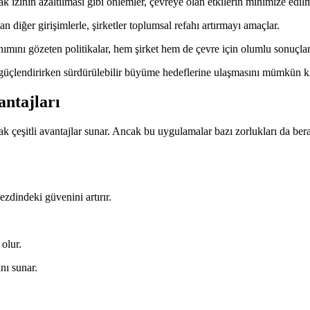
k izinin azaltılması gibi önlemler, çevreye olan etkilerin minimize edilm
n diğer girişimlerle, şirketler toplumsal refahı artırmayı amaçlar.
ımını gözeten politikalar, hem şirket hem de çevre için olumlu sonuçla
ı güçlendirirken sürdürülebilir büyüme hedeflerine ulaşmasını mümkün kı
ntajları
arak çeşitli avantajlar sunar. Ancak bu uygulamalar bazı zorlukları da be
ezdindeki güvenini artırır.
olur.
nı sunar.