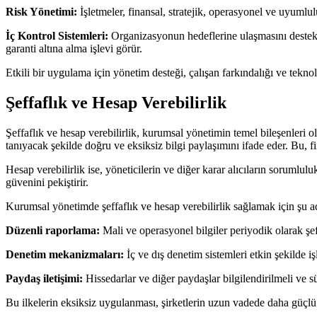
Risk Yönetimi:
İşletmeler, finansal, stratejik, operasyonel ve uyumluluk
İç Kontrol Sistemleri:
Organizasyonun hedeflerine ulaşmasını destekl
garanti altına alma işlevi görür.
Etkili bir uygulama için yönetim desteği, çalışan farkındalığı ve teknol
Şeffaflık ve Hesap Verebilirlik
Şeffaflık ve hesap verebilirlik, kurumsal yönetimin temel bileşenleri olar
tanıyacak şekilde doğru ve eksiksiz bilgi paylaşımını ifade eder. Bu, f
Hesap verebilirlik ise, yöneticilerin ve diğer karar alıcıların sorumlu
güvenini pekiştirir.
Kurumsal yönetimde şeffaflık ve hesap verebilirlik sağlamak için şu adı
Düzenli raporlama:
Mali ve operasyonel bilgiler periyodik olarak şef
Denetim mekanizmaları:
İç ve dış denetim sistemleri etkin şekilde işl
Paydaş iletişimi:
Hissedarlar ve diğer paydaşlar bilgilendirilmeli ve sü
Bu ilkelerin eksiksiz uygulanması, şirketlerin uzun vadede daha güçlü 