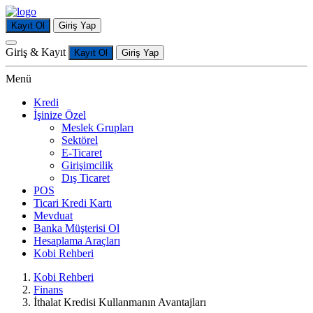
Kayıt Ol
Giriş Yap
Giriş & Kayıt
Kayıt Ol
Giriş Yap
Menü
Kredi
İşinize Özel
Meslek Grupları
Sektörel
E-Ticaret
Girişimcilik
Dış Ticaret
POS
Ticari Kredi Kartı
Mevduat
Banka Müşterisi Ol
Hesaplama Araçları
Kobi Rehberi
Kobi Rehberi
Finans
İthalat Kredisi Kullanmanın Avantajları