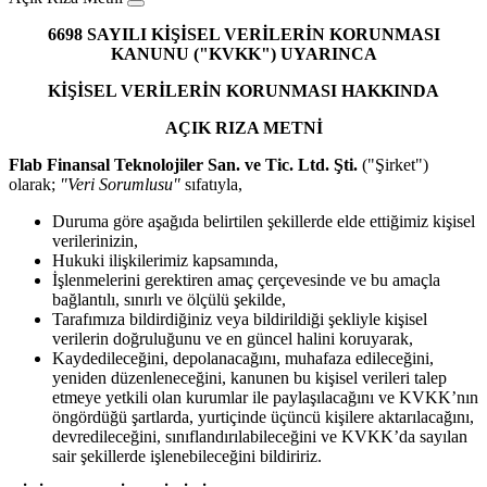
6698 SAYILI KİŞİSEL VERİLERİN KORUNMASI
KANUNU ("KVKK") UYARINCA
KİŞİSEL VERİLERİN KORUNMASI HAKKINDA
AÇIK RIZA METNİ
Flab Finansal Teknolojiler San. ve Tic. Ltd. Şti.
("Şirket")
olarak;
"Veri Sorumlusu"
sıfatıyla,
Duruma göre aşağıda belirtilen şekillerde elde ettiğimiz kişisel
verilerinizin,
Hukuki ilişkilerimiz kapsamında,
İşlenmelerini gerektiren amaç çerçevesinde ve bu amaçla
bağlantılı, sınırlı ve ölçülü şekilde,
Tarafımıza bildirdiğiniz veya bildirildiği şekliyle kişisel
verilerin doğruluğunu ve en güncel halini koruyarak,
Kaydedileceğini, depolanacağını, muhafaza edileceğini,
yeniden düzenleneceğini, kanunen bu kişisel verileri talep
etmeye yetkili olan kurumlar ile paylaşılacağını ve KVKK’nın
öngördüğü şartlarda, yurtiçinde üçüncü kişilere aktarılacağını,
devredileceğini, sınıflandırılabileceğini ve KVKK’da sayılan
sair şekillerde işlenebileceğini bildiririz.