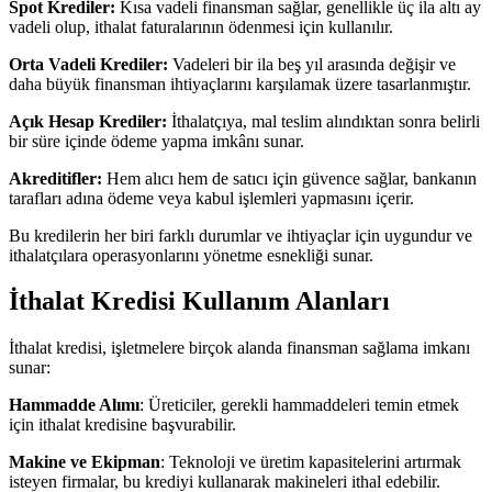
Spot Krediler:
Kısa vadeli finansman sağlar, genellikle üç ila altı ay
vadeli olup, ithalat faturalarının ödenmesi için kullanılır.
Orta Vadeli Krediler:
Vadeleri bir ila beş yıl arasında değişir ve
daha büyük finansman ihtiyaçlarını karşılamak üzere tasarlanmıştır.
Açık Hesap Krediler:
İthalatçıya, mal teslim alındıktan sonra belirli
bir süre içinde ödeme yapma imkânı sunar.
Akreditifler:
Hem alıcı hem de satıcı için güvence sağlar, bankanın
tarafları adına ödeme veya kabul işlemleri yapmasını içerir.
Bu kredilerin her biri farklı durumlar ve ihtiyaçlar için uygundur ve
ithalatçılara operasyonlarını yönetme esnekliği sunar.
İthalat Kredisi Kullanım Alanları
İthalat kredisi, işletmelere birçok alanda finansman sağlama imkanı
sunar:
Hammadde Alımı
: Üreticiler, gerekli hammaddeleri temin etmek
için ithalat kredisine başvurabilir.
Makine ve Ekipman
: Teknoloji ve üretim kapasitelerini artırmak
isteyen firmalar, bu krediyi kullanarak makineleri ithal edebilir.