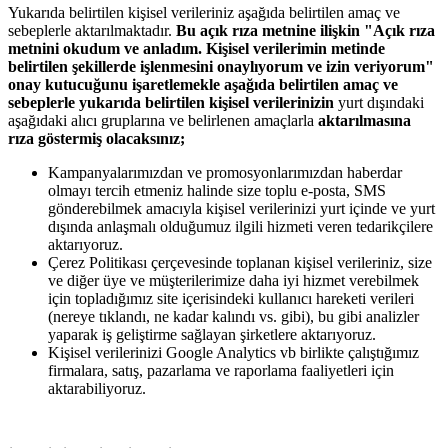
Yukarıda belirtilen kişisel verileriniz aşağıda belirtilen amaç ve
sebeplerle aktarılmaktadır.
Bu açık rıza metnine ilişkin "Açık rıza
metnini okudum ve anladım. Kişisel verilerimin metinde
belirtilen şekillerde işlenmesini onaylıyorum ve izin veriyorum"
onay kutucuğunu işaretlemekle aşağıda belirtilen amaç ve
sebeplerle yukarıda belirtilen kişisel verilerinizin
yurt dışındaki
aşağıdaki alıcı gruplarına ve belirlenen amaçlarla
aktarılmasına
rıza göstermiş olacaksınız;
Kampanyalarımızdan ve promosyonlarımızdan haberdar
olmayı tercih etmeniz halinde size toplu e-posta, SMS
gönderebilmek amacıyla kişisel verilerinizi yurt içinde ve yurt
dışında anlaşmalı olduğumuz ilgili hizmeti veren tedarikçilere
aktarıyoruz.
Çerez Politikası çerçevesinde toplanan kişisel verileriniz, size
ve diğer üye ve müşterilerimize daha iyi hizmet verebilmek
için topladığımız site içerisindeki kullanıcı hareketi verileri
(nereye tıklandı, ne kadar kalındı vs. gibi), bu gibi analizler
yaparak iş geliştirme sağlayan şirketlere aktarıyoruz.
Kişisel verilerinizi Google Analytics vb birlikte çalıştığımız
firmalara, satış, pazarlama ve raporlama faaliyetleri için
aktarabiliyoruz.