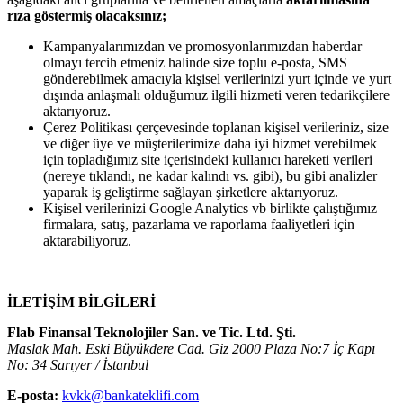
rıza göstermiş olacaksınız;
Kampanyalarımızdan ve promosyonlarımızdan haberdar
olmayı tercih etmeniz halinde size toplu e-posta, SMS
gönderebilmek amacıyla kişisel verilerinizi yurt içinde ve yurt
dışında anlaşmalı olduğumuz ilgili hizmeti veren tedarikçilere
aktarıyoruz.
Çerez Politikası çerçevesinde toplanan kişisel verileriniz, size
ve diğer üye ve müşterilerimize daha iyi hizmet verebilmek
için topladığımız site içerisindeki kullanıcı hareketi verileri
(nereye tıklandı, ne kadar kalındı vs. gibi), bu gibi analizler
yaparak iş geliştirme sağlayan şirketlere aktarıyoruz.
Kişisel verilerinizi Google Analytics vb birlikte çalıştığımız
firmalara, satış, pazarlama ve raporlama faaliyetleri için
aktarabiliyoruz.
İLETİŞİM BİLGİLERİ
Flab Finansal Teknolojiler San. ve Tic. Ltd. Şti.
Maslak Mah. Eski Büyükdere Cad. Giz 2000 Plaza No:7 İç Kapı
No: 34 Sarıyer / İstanbul
E-posta:
kvkk@bankateklifi.com