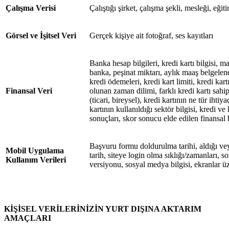
Çalışma Verisi
Çalıştığı şirket, çalışma şekli, mesleği, eğ
Görsel ve İşitsel Veri
Gerçek kişiye ait fotoğraf, ses kayıtları
Banka hesap bilgileri, kredi kartı bilgisi, m
banka, peşinat miktarı, aylık maaş belgeleneb
kredi ödemeleri, kredi kart limiti, kredi kar
Finansal Veri
olunan zaman dilimi, farklı kredi kartı sahip
(ticari, bireysel), kredi kartının ne tür ihtiya
kartının kullanıldığı sektör bilgisi, kredi v
sonuçları, skor sonucu elde edilen finansal b
Başvuru formu doldurulma tarihi, aldığı vey
Mobil Uygulama
tarih, siteye login olma sıklığı/zamanları, son 
Kullanım Verileri
versiyonu, sosyal medya bilgisi, ekranlar üz
KİŞİSEL VERİLERİNİZİN YURT DIŞINA AKTARIM
AMAÇLARI