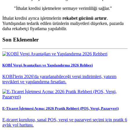
"İthalat kredisi işletmelere sermaye verimliliği sağlar."
İthalat kredisi ayrıca işletmelerin
rekabet gücünü artırır
.
Yurtdışından tedarik edilen ürünlerin maliyetleri düşerken, pazarda
daha rekabetçi fiyatlama yapılabilir.
Son Eklenenler
KOBİ Vergi Avantajları ve Yapılandırma 2026 Rehberi
KOBİ'lerin 2026'da yararlanabileceği vergi indirimleri, yatırım
teşvikleri ve yapılandırma fırsatları.
E-Ticaret İşletmesi Açma: 2026 Pratik Rehberi (POS, Vergi, Pazaryeri)
E-ticaret kuruluşu, sanal POS, vergi ve pazaryeri seçimi için pratik 6
aylık yol haritası.