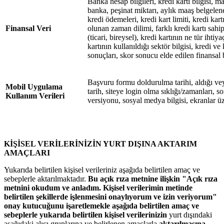
Banka hesap bilgileri, kredi kartı bilgisi, m
banka, peşinat miktarı, aylık maaş belgeleneb
kredi ödemeleri, kredi kart limiti, kredi kar
Finansal Veri
olunan zaman dilimi, farklı kredi kartı sahip
(ticari, bireysel), kredi kartının ne tür ihtiya
kartının kullanıldığı sektör bilgisi, kredi v
sonuçları, skor sonucu elde edilen finansal b
Başvuru formu doldurulma tarihi, aldığı vey
Mobil Uygulama
tarih, siteye login olma sıklığı/zamanları, son 
Kullanım Verileri
versiyonu, sosyal medya bilgisi, ekranlar üz
KİŞİSEL VERİLERİNİZİN YURT DIŞINA AKTARIM
AMAÇLARI
Yukarıda belirtilen kişisel verileriniz aşağıda belirtilen amaç ve
sebeplerle aktarılmaktadır.
Bu açık rıza metnine ilişkin "Açık rıza
metnini okudum ve anladım. Kişisel verilerimin metinde
belirtilen şekillerde işlenmesini onaylıyorum ve izin veriyorum"
onay kutucuğunu işaretlemekle aşağıda belirtilen amaç ve
sebeplerle yukarıda belirtilen kişisel verilerinizin
yurt dışındaki
aşağıdaki alıcı gruplarına ve belirlenen amaçlarla
aktarılmasına