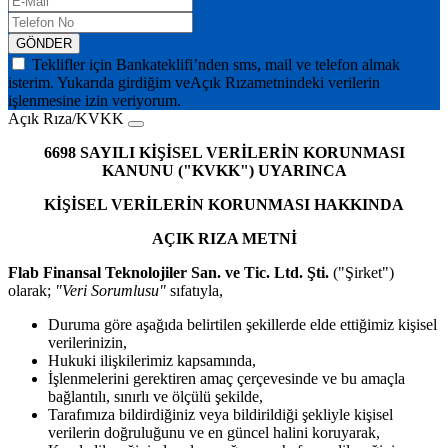
GÖNDER
Teklifler için Bankateklifi’nden sms, mail ve telefon almak
isterim. Yukarıda girdiğim ve
Açık Rıza
metnindeki verilerin
işlenmesine izin veriyorum.
Açık Rıza/KVKK
6698 SAYILI KİŞİSEL VERİLERİN KORUNMASI
KANUNU ("KVKK") UYARINCA
KİŞİSEL VERİLERİN KORUNMASI HAKKINDA
AÇIK RIZA METNİ
Flab Finansal Teknolojiler San. ve Tic. Ltd. Şti.
("Şirket")
olarak;
"Veri Sorumlusu"
sıfatıyla,
Duruma göre aşağıda belirtilen şekillerde elde ettiğimiz kişisel
verilerinizin,
Hukuki ilişkilerimiz kapsamında,
İşlenmelerini gerektiren amaç çerçevesinde ve bu amaçla
bağlantılı, sınırlı ve ölçülü şekilde,
Tarafımıza bildirdiğiniz veya bildirildiği şekliyle kişisel
verilerin doğruluğunu ve en güncel halini koruyarak,