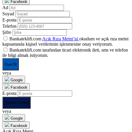
Facebook
Ad
Soyad
E-posta
Telefon
Şifre
Bankateklifi.com
Açık Rıza Metni’ni
okudum ve açık rıza metni
kapsamında kişisel verilerimin işlenmesine onay veriyorum.
Bankateklifi.com tarafından ticari elektronik ileti, sms ve telefon
ile bilgi almak istiyorum.
Üye Ol
veya
Google
Facebook
E-posta
Şifremi Sıfırla
veya
Google
Facebook
Açık Rıza Metni