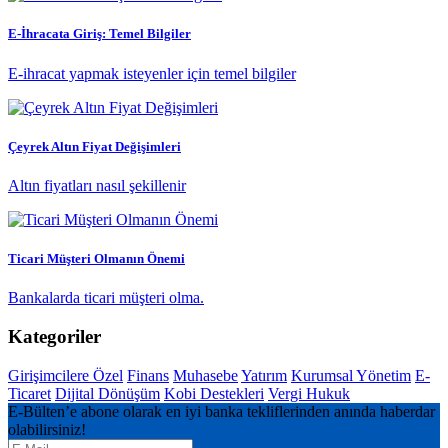
E-İhracata Giriş: Temel Bilgiler
E-ihracat yapmak isteyenler için temel bilgiler
Çeyrek Altın Fiyat Değişimleri
Altın fiyatları nasıl şekillenir
Ticari Müşteri Olmanın Önemi
Bankalarda ticari müşteri olma.
Kategoriler
Girişimcilere Özel
Finans
Muhasebe
Yatırım
Kurumsal Yönetim
E-
Ticaret
Dijital Dönüşüm
Kobi Destekleri
Vergi Hukuk
E-Bülten’e abone olarak en iyi banka tekliflerinden anında haberdar
olabilirsiniz!