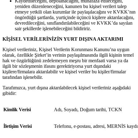
Kaydedileceğini, depolanacağını, muhafaza edileceğini,
yeniden düzenleneceğini, kanunen bu kişisel verileri talep
etmeye yetkili olan kurumlar ile paylaşılacağını ve KVKK’nın
öngördüğü şartlarda, yurtiçinde üçüncü kişilere aktarılacağını,
devredileceğini, sınıflandırılabileceğini ve KVKK’da sayılan
sair şekillerde işlenebileceğini bildiririz.
KİŞİSEL VERİLERİNİZİN YURT DIŞINA AKTARIMI
Kişisel verileriniz, Kişisel Verilerin Korunması Kanunu’na uygun
olarak, özellikle Şirket’in verinin paylaşılmasında ilgili kişinin temel
hak ve özgürlüğünü zedelemeyen meşru bir menfaati varsa ya da
ilgili bir sözleşmenin ifasını gerektiriyorsa yurt dışındaki
kişilere/firmalara aktarılabilir ve kişisel veriler bu kişiler/firmalar
tarafından işlenebilir.
Tarafımızca, yurt dışına aktarılabilecek kişisel verileriniz aşağıdaki
gibidir:
Kimlik Verisi
Adı, Soyadı, Doğum tarihi, TCKN
İletişim Verisi
Telefonu, e-postası, adresi, MERNİS kaydı