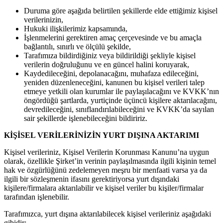
Duruma göre aşağıda belirtilen şekillerde elde ettiğimiz kişisel
verilerinizin,
Hukuki ilişkilerimiz kapsamında,
İşlenmelerini gerektiren amaç çerçevesinde ve bu amaçla
bağlantılı, sınırlı ve ölçülü şekilde,
Tarafımıza bildirdiğiniz veya bildirildiği şekliyle kişisel
verilerin doğruluğunu ve en güncel halini koruyarak,
Kaydedileceğini, depolanacağını, muhafaza edileceğini,
yeniden düzenleneceğini, kanunen bu kişisel verileri talep
etmeye yetkili olan kurumlar ile paylaşılacağını ve KVKK’nın
öngördüğü şartlarda, yurtiçinde üçüncü kişilere aktarılacağını,
devredileceğini, sınıflandırılabileceğini ve KVKK’da sayılan
sair şekillerde işlenebileceğini bildiririz.
KİŞİSEL VERİLERİNİZİN YURT DIŞINA AKTARIMI
Kişisel verileriniz, Kişisel Verilerin Korunması Kanunu’na uygun
olarak, özellikle Şirket’in verinin paylaşılmasında ilgili kişinin temel
hak ve özgürlüğünü zedelemeyen meşru bir menfaati varsa ya da
ilgili bir sözleşmenin ifasını gerektiriyorsa yurt dışındaki
kişilere/firmalara aktarılabilir ve kişisel veriler bu kişiler/firmalar
tarafından işlenebilir.
Tarafımızca, yurt dışına aktarılabilecek kişisel verileriniz aşağıdaki
gibidir: