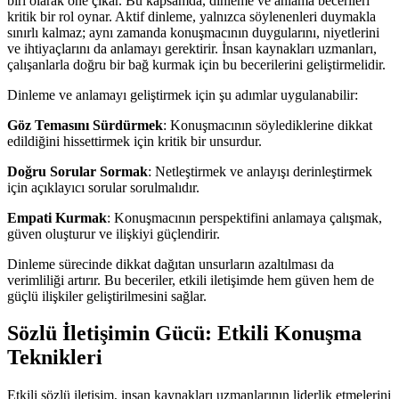
biri olarak öne çıkar. Bu kapsamda, dinleme ve anlama becerileri
kritik bir rol oynar. Aktif dinleme, yalnızca söylenenleri duymakla
sınırlı kalmaz; aynı zamanda konuşmacının duygularını, niyetlerini
ve ihtiyaçlarını da anlamayı gerektirir. İnsan kaynakları uzmanları,
çalışanlarla doğru bir bağ kurmak için bu becerilerini geliştirmelidir.
Dinleme ve anlamayı geliştirmek için şu adımlar uygulanabilir:
Göz Temasını Sürdürmek
: Konuşmacının söylediklerine dikkat
edildiğini hissettirmek için kritik bir unsurdur.
Doğru Sorular Sormak
: Netleştirmek ve anlayışı derinleştirmek
için açıklayıcı sorular sorulmalıdır.
Empati Kurmak
: Konuşmacının perspektifini anlamaya çalışmak,
güven oluşturur ve ilişkiyi güçlendirir.
Dinleme sürecinde dikkat dağıtan unsurların azaltılması da
verimliliği artırır. Bu beceriler, etkili iletişimde hem güven hem de
güçlü ilişkiler geliştirilmesini sağlar.
Sözlü İletişimin Gücü: Etkili Konuşma
Teknikleri
Etkili sözlü iletişim, insan kaynakları uzmanlarının liderlik etmelerini