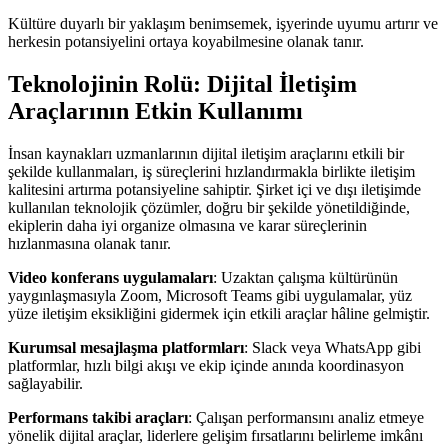
Kültüre duyarlı bir yaklaşım benimsemek, işyerinde uyumu artırır ve
herkesin potansiyelini ortaya koyabilmesine olanak tanır.
Teknolojinin Rolü: Dijital İletişim
Araçlarının Etkin Kullanımı
İnsan kaynakları uzmanlarının dijital iletişim araçlarını etkili bir
şekilde kullanmaları, iş süreçlerini hızlandırmakla birlikte iletişim
kalitesini artırma potansiyeline sahiptir. Şirket içi ve dışı iletişimde
kullanılan teknolojik çözümler, doğru bir şekilde yönetildiğinde,
ekiplerin daha iyi organize olmasına ve karar süreçlerinin
hızlanmasına olanak tanır.
Video konferans uygulamaları
: Uzaktan çalışma kültürünün
yaygınlaşmasıyla Zoom, Microsoft Teams gibi uygulamalar, yüz
yüze iletişim eksikliğini gidermek için etkili araçlar hâline gelmiştir.
Kurumsal mesajlaşma platformları
: Slack veya WhatsApp gibi
platformlar, hızlı bilgi akışı ve ekip içinde anında koordinasyon
sağlayabilir.
Performans takibi araçları
: Çalışan performansını analiz etmeye
yönelik dijital araçlar, liderlere gelişim fırsatlarını belirleme imkânı