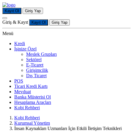
Kayıt Ol
Giriş Yap
Giriş & Kayıt
Kayıt Ol
Giriş Yap
Menü
Kredi
İşinize Özel
Meslek Grupları
Sektörel
E-Ticaret
Girişimcilik
Dış Ticaret
POS
Ticari Kredi Kartı
Mevduat
Banka Müşterisi Ol
Hesaplama Araçları
Kobi Rehberi
Kobi Rehberi
Kurumsal Yönetim
İnsan Kaynakları Uzmanları İçin Etkili İletişim Teknikleri