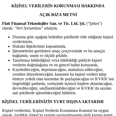
KİŞİSEL VERİLERİN KORUNMASI HAKKINDA
AÇIK RIZA METNİ
Flab Finansal Teknolojiler San. ve Tic. Ltd. Şti.
("Şirket")
olarak;
"Veri Sorumlusu"
sıfatıyla,
Duruma göre aşağıda belirtilen şekillerde elde ettiğimiz kişisel
verilerinizin,
Hukuki ilişkilerimiz kapsamında,
İşlenmelerini gerektiren amaç çerçevesinde ve bu amaçla
bağlantılı, sınırlı ve ölçülü şekilde,
Tarafımıza bildirdiğiniz veya bildirildiği şekliyle kişisel
verilerin doğruluğunu ve en güncel halini koruyarak,
Kaydedileceğini, depolanacağını, muhafaza edileceğini,
yeniden düzenleneceğini, kanunen bu kişisel verileri talep
etmeye yetkili olan kurumlar ile paylaşılacağını ve KVKK’nın
öngördüğü şartlarda, yurtiçinde üçüncü kişilere aktarılacağını,
devredileceğini, sınıflandırılabileceğini ve KVKK’da sayılan
sair şekillerde işlenebileceğini bildiririz.
KİŞİSEL VERİLERİNİZİN YURT DIŞINA AKTARIMI
Kişisel verileriniz, Kişisel Verilerin Korunması Kanunu’na uygun
olarak, özellikle Şirket’in verinin paylaşılmasında ilgili kişinin temel