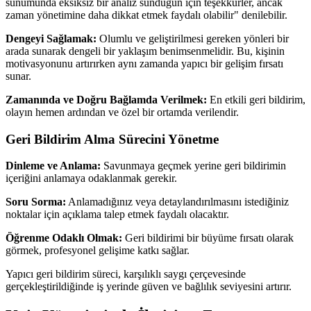
sunumunda eksiksiz bir analiz sunduğun için teşekkürler, ancak
zaman yönetimine daha dikkat etmek faydalı olabilir" denilebilir.
Dengeyi Sağlamak:
Olumlu ve geliştirilmesi gereken yönleri bir
arada sunarak dengeli bir yaklaşım benimsenmelidir. Bu, kişinin
motivasyonunu artırırken aynı zamanda yapıcı bir gelişim fırsatı
sunar.
Zamanında ve Doğru Bağlamda Verilmek:
En etkili geri bildirim,
olayın hemen ardından ve özel bir ortamda verilendir.
Geri Bildirim Alma Sürecini Yönetme
Dinleme ve Anlama:
Savunmaya geçmek yerine geri bildirimin
içeriğini anlamaya odaklanmak gerekir.
Soru Sorma:
Anlamadığınız veya detaylandırılmasını istediğiniz
noktalar için açıklama talep etmek faydalı olacaktır.
Öğrenme Odaklı Olmak:
Geri bildirimi bir büyüme fırsatı olarak
görmek, profesyonel gelişime katkı sağlar.
Yapıcı geri bildirim süreci, karşılıklı saygı çerçevesinde
gerçekleştirildiğinde iş yerinde güven ve bağlılık seviyesini artırır.