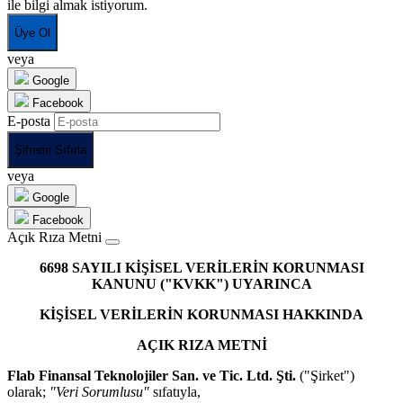
ile bilgi almak istiyorum.
Üye Ol
veya
Google
Facebook
E-posta
Şifremi Sıfırla
veya
Google
Facebook
Açık Rıza Metni
6698 SAYILI KİŞİSEL VERİLERİN KORUNMASI
KANUNU ("KVKK") UYARINCA
KİŞİSEL VERİLERİN KORUNMASI HAKKINDA
AÇIK RIZA METNİ
Flab Finansal Teknolojiler San. ve Tic. Ltd. Şti.
("Şirket")
olarak;
"Veri Sorumlusu"
sıfatıyla,