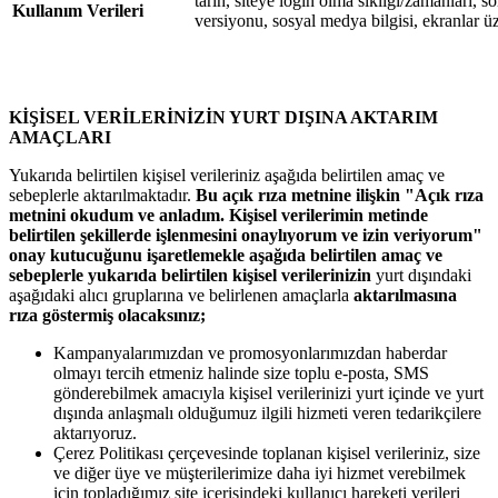
tarih, siteye login olma sıklığı/zamanları, son 
Kullanım Verileri
versiyonu, sosyal medya bilgisi, ekranlar üz
KİŞİSEL VERİLERİNİZİN YURT DIŞINA AKTARIM
AMAÇLARI
Yukarıda belirtilen kişisel verileriniz aşağıda belirtilen amaç ve
sebeplerle aktarılmaktadır.
Bu açık rıza metnine ilişkin "Açık rıza
metnini okudum ve anladım. Kişisel verilerimin metinde
belirtilen şekillerde işlenmesini onaylıyorum ve izin veriyorum"
onay kutucuğunu işaretlemekle aşağıda belirtilen amaç ve
sebeplerle yukarıda belirtilen kişisel verilerinizin
yurt dışındaki
aşağıdaki alıcı gruplarına ve belirlenen amaçlarla
aktarılmasına
rıza göstermiş olacaksınız;
Kampanyalarımızdan ve promosyonlarımızdan haberdar
olmayı tercih etmeniz halinde size toplu e-posta, SMS
gönderebilmek amacıyla kişisel verilerinizi yurt içinde ve yurt
dışında anlaşmalı olduğumuz ilgili hizmeti veren tedarikçilere
aktarıyoruz.
Çerez Politikası çerçevesinde toplanan kişisel verileriniz, size
ve diğer üye ve müşterilerimize daha iyi hizmet verebilmek
için topladığımız site içerisindeki kullanıcı hareketi verileri