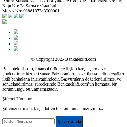
Adres:
Maslak Mah. Eski Büyükdere Cad. Giz 2000 Plaza No:7 İç
Kapı No: 34 Sarıyer / İstanbul
Mersis No:
0388187343900001
© Copyright 2025 Bankateklifi.com
Bankateklifi.com, finansal ürünlere ilişkin karşılaştırma ve
yönlendirme hizmeti sunar. Faiz oranları, masraflar ve ürün koşulları
ilgili bankaların inisiyatifindedir. Başvuruların değerlendirilmesi ve
sonuçlandırılması süreçlerinde Bankateklifi.com’un herhangi bir
sorumluluğu bulunmamaktadır.
Şifremi Unuttum
Şifrenizi sıfırlamak için lütfen telefon numaranızı giriniz.
Şifremi Sıfırla