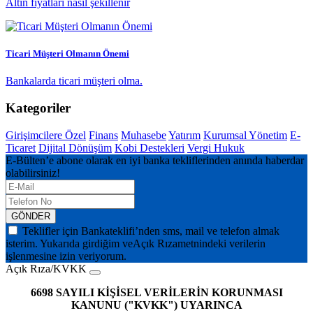
Altın fiyatları nasıl şekillenir
Ticari Müşteri Olmanın Önemi
Bankalarda ticari müşteri olma.
Kategoriler
Girişimcilere Özel
Finans
Muhasebe
Yatırım
Kurumsal Yönetim
E-
Ticaret
Dijital Dönüşüm
Kobi Destekleri
Vergi Hukuk
E-Bülten’e abone olarak en iyi banka tekliflerinden anında haberdar
olabilirsiniz!
GÖNDER
Teklifler için Bankateklifi’nden sms, mail ve telefon almak
isterim. Yukarıda girdiğim ve
Açık Rıza
metnindeki verilerin
işlenmesine izin veriyorum.
Açık Rıza/KVKK
6698 SAYILI KİŞİSEL VERİLERİN KORUNMASI
KANUNU ("KVKK") UYARINCA