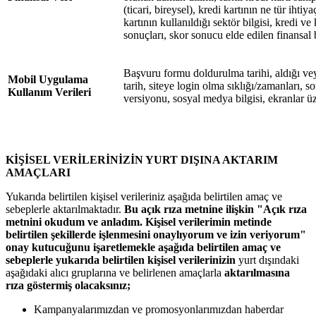
(ticari, bireysel), kredi kartının ne tür ihtiya
kartının kullanıldığı sektör bilgisi, kredi v
sonuçları, skor sonucu elde edilen finansal b
Başvuru formu doldurulma tarihi, aldığı vey
Mobil Uygulama
tarih, siteye login olma sıklığı/zamanları, son 
Kullanım Verileri
versiyonu, sosyal medya bilgisi, ekranlar üz
KİŞİSEL VERİLERİNİZİN YURT DIŞINA AKTARIM
AMAÇLARI
Yukarıda belirtilen kişisel verileriniz aşağıda belirtilen amaç ve
sebeplerle aktarılmaktadır.
Bu açık rıza metnine ilişkin "Açık rıza
metnini okudum ve anladım. Kişisel verilerimin metinde
belirtilen şekillerde işlenmesini onaylıyorum ve izin veriyorum"
onay kutucuğunu işaretlemekle aşağıda belirtilen amaç ve
sebeplerle yukarıda belirtilen kişisel verilerinizin
yurt dışındaki
aşağıdaki alıcı gruplarına ve belirlenen amaçlarla
aktarılmasına
rıza göstermiş olacaksınız;
Kampanyalarımızdan ve promosyonlarımızdan haberdar