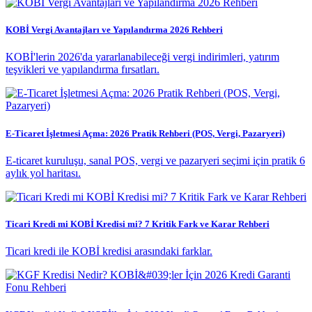
KOBİ Vergi Avantajları ve Yapılandırma 2026 Rehberi
KOBİ'lerin 2026'da yararlanabileceği vergi indirimleri, yatırım
teşvikleri ve yapılandırma fırsatları.
E-Ticaret İşletmesi Açma: 2026 Pratik Rehberi (POS, Vergi, Pazaryeri)
E-ticaret kuruluşu, sanal POS, vergi ve pazaryeri seçimi için pratik 6
aylık yol haritası.
Ticari Kredi mi KOBİ Kredisi mi? 7 Kritik Fark ve Karar Rehberi
Ticari kredi ile KOBİ kredisi arasındaki farklar.