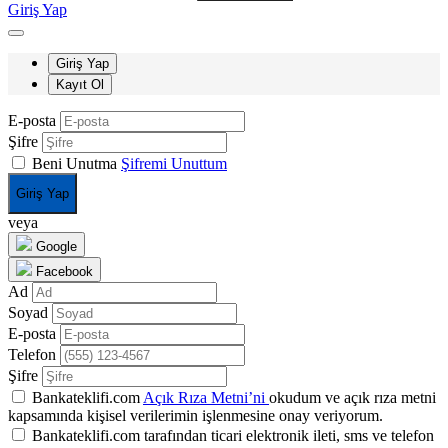
Giriş Yap
Giriş Yap
Kayıt Ol
E-posta
Şifre
Beni Unutma
Şifremi Unuttum
Giriş Yap
veya
Google
Facebook
Ad
Soyad
E-posta
Telefon
Şifre
Bankateklifi.com
Açık Rıza Metni’ni
okudum ve açık rıza metni
kapsamında kişisel verilerimin işlenmesine onay veriyorum.
Bankateklifi.com tarafından ticari elektronik ileti, sms ve telefon