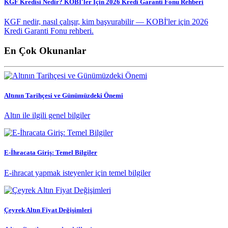
KGF Kredisi Nedir? KOBİ'ler İçin 2026 Kredi Garanti Fonu Rehberi
KGF nedir, nasıl çalışır, kim başvurabilir — KOBİ'ler için 2026
Kredi Garanti Fonu rehberi.
En Çok Okunanlar
Altının Tarihçesi ve Günümüzdeki Önemi
Altın ile ilgili genel bilgiler
E-İhracata Giriş: Temel Bilgiler
E-ihracat yapmak isteyenler için temel bilgiler
Çeyrek Altın Fiyat Değişimleri