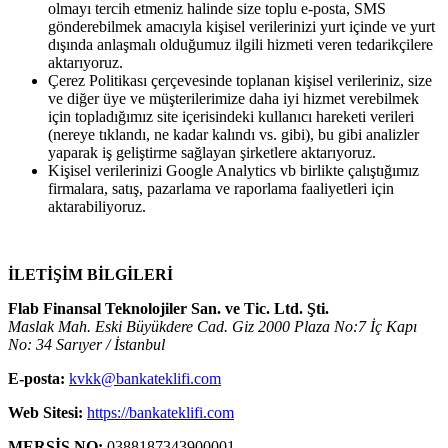
olmayı tercih etmeniz halinde size toplu e-posta, SMS
gönderebilmek amacıyla kişisel verilerinizi yurt içinde ve yurt
dışında anlaşmalı olduğumuz ilgili hizmeti veren tedarikçilere
aktarıyoruz.
Çerez Politikası çerçevesinde toplanan kişisel verileriniz, size
ve diğer üye ve müşterilerimize daha iyi hizmet verebilmek
için topladığımız site içerisindeki kullanıcı hareketi verileri
(nereye tıklandı, ne kadar kalındı vs. gibi), bu gibi analizler
yaparak iş geliştirme sağlayan şirketlere aktarıyoruz.
Kişisel verilerinizi Google Analytics vb birlikte çalıştığımız
firmalara, satış, pazarlama ve raporlama faaliyetleri için
aktarabiliyoruz.
İLETİŞİM BİLGİLERİ
Flab Finansal Teknolojiler San. ve Tic. Ltd. Şti.
Maslak Mah. Eski Büyükdere Cad. Giz 2000 Plaza No:7 İç Kapı
No: 34 Sarıyer / İstanbul
E-posta:
kvkk@bankateklifi.com
Web Sitesi:
https://bankateklifi.com
MERSİS NO:
0388187343900001