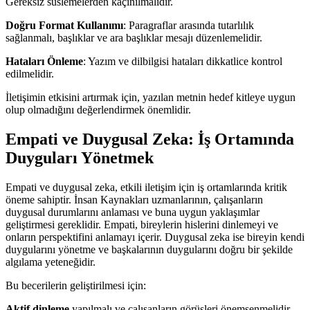
Gereksiz süslemelerden kaçınılmalıdır.
Doğru Format Kullanımı
: Paragraflar arasında tutarlılık
sağlanmalı, başlıklar ve ara başlıklar mesajı düzenlemelidir.
Hataları Önleme
: Yazım ve dilbilgisi hataları dikkatlice kontrol
edilmelidir.
İletişimin etkisini artırmak için, yazılan metnin hedef kitleye uygun
olup olmadığını değerlendirmek önemlidir.
Empati ve Duygusal Zeka: İş Ortamında
Duyguları Yönetmek
Empati ve duygusal zeka, etkili iletişim için iş ortamlarında kritik
öneme sahiptir. İnsan Kaynakları uzmanlarının, çalışanların
duygusal durumlarını anlaması ve buna uygun yaklaşımlar
geliştirmesi gereklidir. Empati, bireylerin hislerini dinlemeyi ve
onların perspektifini anlamayı içerir. Duygusal zeka ise bireyin kendi
duygularını yönetme ve başkalarının duygularını doğru bir şekilde
algılama yeteneğidir.
Bu becerilerin geliştirilmesi için:
Aktif dinleme
yapılmalı ve çalışanların görüşleri önemsenmelidir.