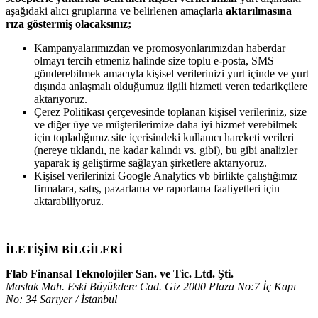
aşağıdaki alıcı gruplarına ve belirlenen amaçlarla
aktarılmasına
rıza göstermiş olacaksınız;
Kampanyalarımızdan ve promosyonlarımızdan haberdar
olmayı tercih etmeniz halinde size toplu e-posta, SMS
gönderebilmek amacıyla kişisel verilerinizi yurt içinde ve yurt
dışında anlaşmalı olduğumuz ilgili hizmeti veren tedarikçilere
aktarıyoruz.
Çerez Politikası çerçevesinde toplanan kişisel verileriniz, size
ve diğer üye ve müşterilerimize daha iyi hizmet verebilmek
için topladığımız site içerisindeki kullanıcı hareketi verileri
(nereye tıklandı, ne kadar kalındı vs. gibi), bu gibi analizler
yaparak iş geliştirme sağlayan şirketlere aktarıyoruz.
Kişisel verilerinizi Google Analytics vb birlikte çalıştığımız
firmalara, satış, pazarlama ve raporlama faaliyetleri için
aktarabiliyoruz.
İLETİŞİM BİLGİLERİ
Flab Finansal Teknolojiler San. ve Tic. Ltd. Şti.
Maslak Mah. Eski Büyükdere Cad. Giz 2000 Plaza No:7 İç Kapı
No: 34 Sarıyer / İstanbul