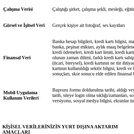
Çalışma Verisi
Çalıştığı şirket, çalışma şekli, mesleği, eğ
Görsel ve İşitsel Veri
Gerçek kişiye ait fotoğraf, ses kayıtları
Banka hesap bilgileri, kredi kartı bilgisi, m
banka, peşinat miktarı, aylık maaş belgeleneb
kredi ödemeleri, kredi kart limiti, kredi kar
Finansal Veri
olunan zaman dilimi, farklı kredi kartı sahip
(ticari, bireysel), kredi kartının ne tür ihtiya
kartının kullanıldığı sektör bilgisi, kredi v
sonuçları, skor sonucu elde edilen finansal b
Başvuru formu doldurulma tarihi, aldığı vey
Mobil Uygulama
tarih, siteye login olma sıklığı/zamanları, son 
Kullanım Verileri
versiyonu, sosyal medya bilgisi, ekranlar üz
KİŞİSEL VERİLERİNİZİN YURT DIŞINA AKTARIM
AMAÇLARI