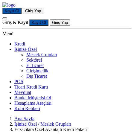
Kayıt Ol
Giriş Yap
Giriş & Kayıt
Kayıt Ol
Giriş Yap
Menü
Kredi
İşinize Özel
Meslek Grupları
Sektörel
E-Ticaret
Girişimcilik
Dış Ticaret
POS
Ticari Kredi Kartı
Mevduat
Banka Müşterisi Ol
Hesaplama Araçları
Kobi Rehberi
Ana Sayfa
İşinize Özel / Meslek Grupları
Eczacılara Özel Avantajlı Kredi Paketi