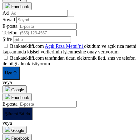
Facebook
Ad
Soyad
E-posta
Telefon
Şifre
Bankateklifi.com
Açık Rıza Metni’ni
okudum ve açık rıza metni
kapsamında kişisel verilerimin işlenmesine onay veriyorum.
Bankateklifi.com tarafından ticari elektronik ileti, sms ve telefon
ile bilgi almak istiyorum.
Üye Ol
veya
Google
Facebook
E-posta
Şifremi Sıfırla
veya
Google
Facebook