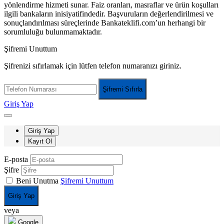
yönlendirme hizmeti sunar. Faiz oranları, masraflar ve ürün koşulları
ilgili bankaların inisiyatifindedir. Başvuruların değerlendirilmesi ve
sonuçlandırılması süreçlerinde Bankateklifi.com’un herhangi bir
sorumluluğu bulunmamaktadır.
Şifremi Unuttum
Şifrenizi sıfırlamak için lütfen telefon numaranızı giriniz.
Şifremi Sıfırla
Giriş Yap
Giriş Yap
Kayıt Ol
E-posta
Şifre
Beni Unutma
Şifremi Unuttum
Giriş Yap
veya
Google