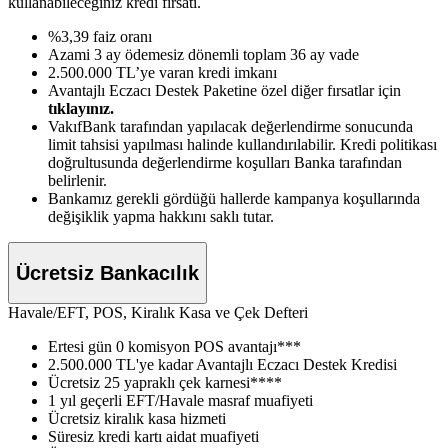
kullanabileceğiniz kredi fırsatı.
%3,39 faiz oranı
Azami 3 ay ödemesiz dönemli toplam 36 ay vade
2.500.000 TL’ye varan kredi imkanı
Avantajlı Eczacı Destek Paketine özel diğer fırsatlar için
tıklayınız.
VakıfBank tarafından yapılacak değerlendirme sonucunda
limit tahsisi yapılması halinde kullandırılabilir. Kredi politikası
doğrultusunda değerlendirme koşulları Banka tarafından
belirlenir.
Bankamız gerekli gördüğü hallerde kampanya koşullarında
değişiklik yapma hakkını saklı tutar.
Ücretsiz Bankacılık
Havale/EFT, POS, Kiralık Kasa ve Çek Defteri
Ertesi gün 0 komisyon POS avantajı***
2.500.000 TL'ye kadar Avantajlı Eczacı Destek Kredisi
Ücretsiz 25 yapraklı çek karnesi****
1 yıl geçerli EFT/Havale masraf muafiyeti
Ücretsiz kiralık kasa hizmeti
Süresiz kredi kartı aidat muafiyeti