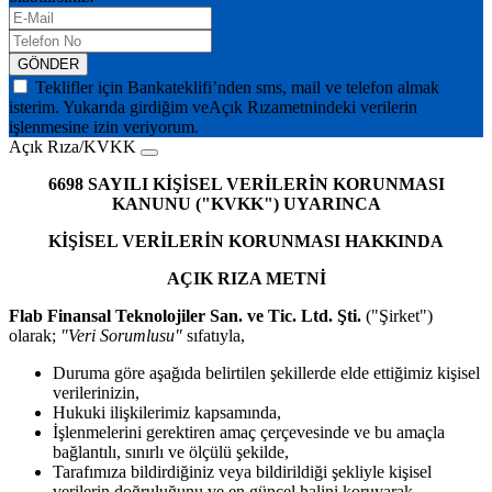
GÖNDER
Teklifler için Bankateklifi’nden sms, mail ve telefon almak
isterim. Yukarıda girdiğim ve
Açık Rıza
metnindeki verilerin
işlenmesine izin veriyorum.
Açık Rıza/KVKK
6698 SAYILI KİŞİSEL VERİLERİN KORUNMASI
KANUNU ("KVKK") UYARINCA
KİŞİSEL VERİLERİN KORUNMASI HAKKINDA
AÇIK RIZA METNİ
Flab Finansal Teknolojiler San. ve Tic. Ltd. Şti.
("Şirket")
olarak;
"Veri Sorumlusu"
sıfatıyla,
Duruma göre aşağıda belirtilen şekillerde elde ettiğimiz kişisel
verilerinizin,
Hukuki ilişkilerimiz kapsamında,
İşlenmelerini gerektiren amaç çerçevesinde ve bu amaçla
bağlantılı, sınırlı ve ölçülü şekilde,
Tarafımıza bildirdiğiniz veya bildirildiği şekliyle kişisel
verilerin doğruluğunu ve en güncel halini koruyarak,