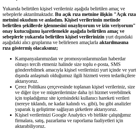
Yukarıda belirtilen kişisel verileriniz aşağıda belirtilen amaç ve
sebeplerle aktarılmaktadır.
Bu açık rıza metnine ilişkin "Açık rıza
metnini okudum ve anladım. Kişisel verilerimin metinde
belirtilen şekillerde işlenmesini onaylıyorum ve izin veriyorum"
onay kutucuğunu işaretlemekle aşağıda belirtilen amaç ve
sebeplerle yukarıda belirtilen kişisel verilerinizin
yurt dışındaki
aşağıdaki alıcı gruplarına ve belirlenen amaçlarla
aktarılmasına
rıza göstermiş olacaksınız;
Kampanyalarımızdan ve promosyonlarımızdan haberdar
olmayı tercih etmeniz halinde size toplu e-posta, SMS
gönderebilmek amacıyla kişisel verilerinizi yurt içinde ve yurt
dışında anlaşmalı olduğumuz ilgili hizmeti veren tedarikçilere
aktarıyoruz.
Çerez Politikası çerçevesinde toplanan kişisel verileriniz, size
ve diğer üye ve müşterilerimize daha iyi hizmet verebilmek
için topladığımız site içerisindeki kullanıcı hareketi verileri
(nereye tıklandı, ne kadar kalındı vs. gibi), bu gibi analizler
yaparak iş geliştirme sağlayan şirketlere aktarıyoruz.
Kişisel verilerinizi Google Analytics vb birlikte çalıştığımız
firmalara, satış, pazarlama ve raporlama faaliyetleri için
aktarabiliyoruz.