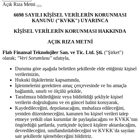
Açık Rıza Metni
6698 SAYILI KİŞİSEL VERİLERİN KORUNMASI
KANUNU ("KVKK") UYARINCA
KİŞİSEL VERİLERİN KORUNMASI HAKKINDA
AÇIK RIZA METNİ
Flab Finansal Teknolojiler San. ve Tic. Ltd. Şti.
("Şirket")
olarak;
"Veri Sorumlusu"
sıfatıyla,
Duruma göre aşağıda belirtilen şekillerde elde ettiğimiz kişisel
verilerinizin,
Hukuki ilişkilerimiz kapsamında,
İşlenmelerini gerektiren amaç çerçevesinde ve bu amaçla
bağlantılı, sınırlı ve ölçülü şekilde,
Tarafımıza bildirdiğiniz veya bildirildiği şekliyle kişisel
verilerin doğruluğunu ve en güncel halini koruyarak,
Kaydedileceğini, depolanacağını, muhafaza edileceğini,
yeniden düzenleneceğini, kanunen bu kişisel verileri talep
etmeye yetkili olan kurumlar ile paylaşılacağını ve KVKK’nın
öngördüğü şartlarda, yurtiçinde üçüncü kişilere aktarılacağını,
devredileceğini, sınıflandırılabileceğini ve KVKK’da sayılan
sair şekillerde işlenebileceğini bildiririz.