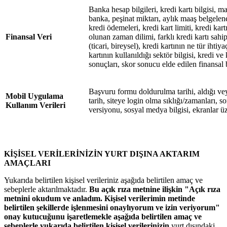
Banka hesap bilgileri, kredi kartı bilgisi, m
banka, peşinat miktarı, aylık maaş belgeleneb
kredi ödemeleri, kredi kart limiti, kredi kar
Finansal Veri
olunan zaman dilimi, farklı kredi kartı sahip
(ticari, bireysel), kredi kartının ne tür ihtiya
kartının kullanıldığı sektör bilgisi, kredi v
sonuçları, skor sonucu elde edilen finansal b
Başvuru formu doldurulma tarihi, aldığı vey
Mobil Uygulama
tarih, siteye login olma sıklığı/zamanları, son 
Kullanım Verileri
versiyonu, sosyal medya bilgisi, ekranlar üz
KİŞİSEL VERİLERİNİZİN YURT DIŞINA AKTARIM
AMAÇLARI
Yukarıda belirtilen kişisel verileriniz aşağıda belirtilen amaç ve
sebeplerle aktarılmaktadır.
Bu açık rıza metnine ilişkin "Açık rıza
metnini okudum ve anladım. Kişisel verilerimin metinde
belirtilen şekillerde işlenmesini onaylıyorum ve izin veriyorum"
onay kutucuğunu işaretlemekle aşağıda belirtilen amaç ve
sebeplerle yukarıda belirtilen kişisel verilerinizin
yurt dışındaki