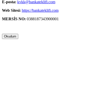
E-posta:
kvkk@bankateklifi.com
Web Sitesi:
https://bankateklifi.com
MERSİS NO:
0388187343900001
Okudum