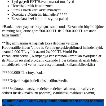
1 yıl geçerli EFT/Havale masraf muafiyeti
Ücretsiz kiralık kasa hizmeti
Süresiz kredi kartı aidat muafiyeti
Ücretsiz e-Dönüşüm hizmetleri*****
Eczacılara özel indirimli sigorta paketi
*Bankamızca yapılacak çalışma sonucunda Eczanenin büyüklüğüne
ve rating bilgilerine göre 500.000 TL ile 2.500.000 TL arasında
hazır limitler.
**İlaç alımlarının Anlaşmalı Ecza depoları ve Ecza
Kooperatiflerinden Vinov İş Yeri ile gerçekleştirilmesi halinde, aylık
azami 2.000 TL, yıllık azami 24.000 TL World Puan
kazanılabilecektir. ( Kampanya kapsamında kazanılan Worlpuanlar
ile Milplus seyahat programı özelinde 1,5'a katlanarak uçak bileti
alınabilecek, otel ve tur rezervasyonlarında kullanılabilecektir.)
***500.000 TL ciroya kadar
****Değerli kağıt bedeli tahsil edilmektedir.
*****e-fatura, e-arşiv, -e-defter, e-defter saklama, e-irsaliye, e-
serbest meslek makbuzu (e-smm), e-mühtasil makbuzu (e-mm)
E-Bülten’e abone olarak en iyi banka tekliflerinden anında haberdar
olabilirsiniz!