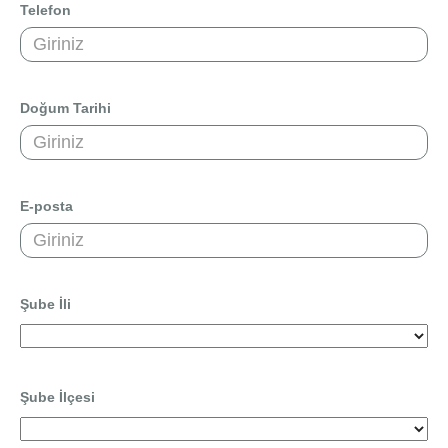
Konut Finansmanı
Telefon
Yatırım Fonları
Doğum Tarihi
Ticari Kartlar
E-posta
Tarım Finansmanı
Leasing
Şube İli
Yatırım
Şube İlçesi