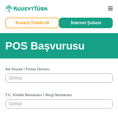
Sea
Kuveyt Türklü Ol
İnternet Şubesi
Kendim İçin
İşim İçin
POS Başvurusu
Ad Soyad / Firma Ünvanı
Sağlam Kart
T.C. Kimlik Numarası / Vergi Numarası
Araç Finansmanı